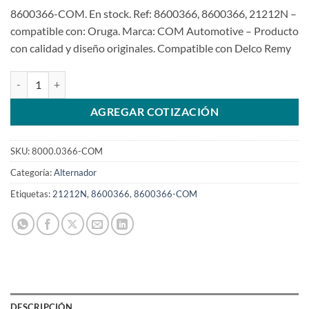
8600366-COM. En stock. Ref: 8600366, 8600366, 21212N –
compatible con: Oruga. Marca: COM Automotive – Producto
con calidad y diseño originales. Compatible con Delco Remy
Alternador 24V 85A 8600366 tipo 13SI Pad Mount para Caterpillar
AGREGAR COTIZACIÓN
SKU:
8000.0366-COM
Categoría:
Alternador
Etiquetas:
21212N
,
8600366
,
8600366-COM
DESCRIPCIÓN