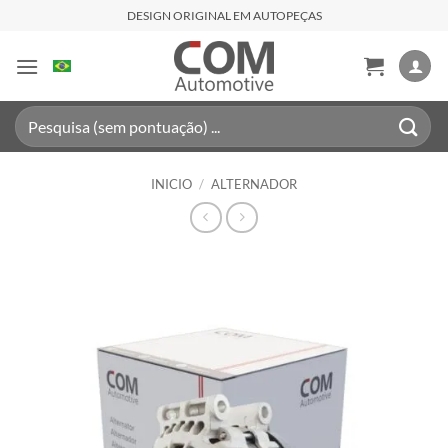
Saltar
DESIGN ORIGINAL EM AUTOPEÇAS
al
contenido
Buscar
por:
INICIO
/
ALTERNADOR