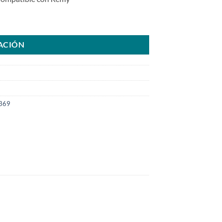
tsu Caterpillar Atlas CopcoSKU: 8000.0564-COM cantidad
ACIÓN
369