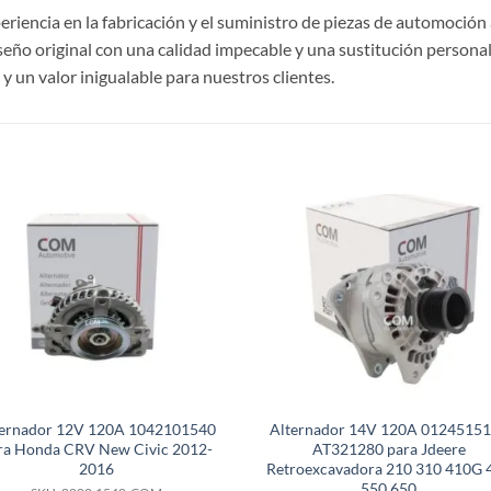
riencia en la fabricación y el suministro de piezas de automoción 
ño original con una calidad impecable y una sustitución personal
 un valor inigualable para nuestros clientes.
S
ternador 12V 120A 1042101540
Alternador 14V 120A 0124515
ra Honda CRV New Civic 2012-
AT321280 para Jdeere
2016
Retroexcavadora 210 310 410G 
550 650