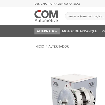
Saltar
DESIGN ORIGINAL EM AUTOPEÇAS
al
contenido
Buscar
por:
ALTERNADOR
MOTOR DE ARRANQUE
M
INICIO
/
ALTERNADOR