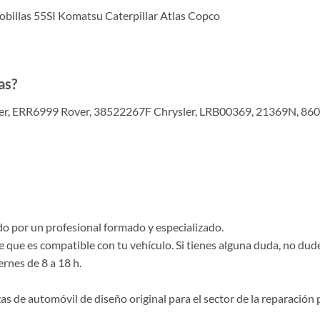
billas 55SI Komatsu Caterpillar Atlas Copco
as?
r, ERR6999 Rover, 38522267F Chrysler, LRB00369, 21369N, 86
 por un profesional formado y especializado.
e que es compatible con tu vehículo. Si tienes alguna duda, no du
ernes de 8 a 18 h.
de automóvil de diseño original para el sector de la reparación p