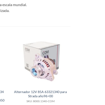
a escala mundial.
izada.
134
Alternador 12V 85A 63321340 para
Alternador 12V 1
Strada año96>00
para tractore
450
SKU: 8000.1340-COM
SKU: 8000.