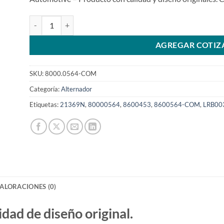
Alternador 24V 275A J180 8600564 Sin escobillas 55SI Koma
AGREGAR COTIZ
SKU:
8000.0564-COM
Categoría:
Alternador
Etiquetas:
21369N
,
80000564
,
8600453
,
8600564-COM
,
LRB00
ALORACIONES (0)
d de diseño original.