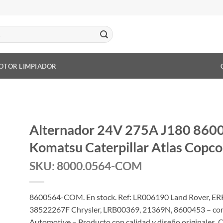
OTOR LIMPIADOR
Alternador 24V 275A J180 86005
Komatsu Caterpillar Atlas Copco
SKU: 8000.0564-COM
8600564-COM. En stock. Ref: LR006190 Land Rover, ER
38522267F Chrysler, LRB00369, 21369N, 8600453 – comp
Automotive – Producto con calidad y diseño originales.