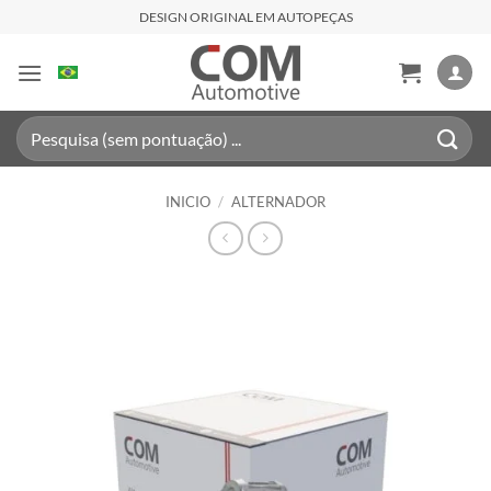
Saltar
DESIGN ORIGINAL EM AUTOPEÇAS
al
contenido
Buscar
por:
INICIO
/
ALTERNADOR