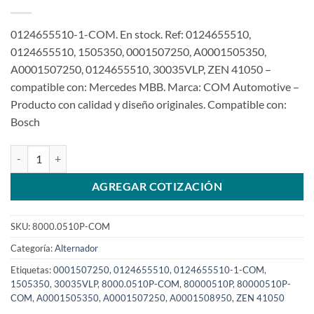
0124655510-1-COM. En stock. Ref: 0124655510,
0124655510, 1505350, 0001507250, A0001505350,
A0001507250, 0124655510, 30035VLP, ZEN 41050 –
compatible con: Mercedes MBB. Marca: COM Automotive –
Producto con calidad y diseño originales. Compatible con:
Bosch
Alternador 24V 150A 0124655510 (con kit polea 2V) Air-Cond The
AGREGAR COTIZACIÓN
SKU:
8000.0510P-COM
Categoría:
Alternador
Etiquetas:
0001507250
,
0124655510
,
0124655510-1-COM
,
1505350
,
30035VLP
,
8000.0510P-COM
,
80000510P
,
80000510P-
COM
,
A0001505350
,
A0001507250
,
A0001508950
,
ZEN 41050