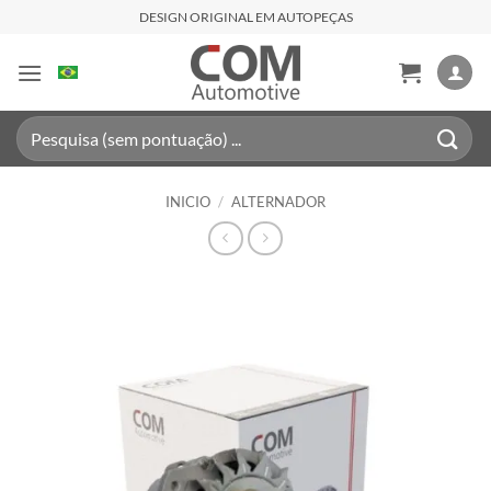
Saltar
DESIGN ORIGINAL EM AUTOPEÇAS
al
contenido
Buscar
por:
INICIO
/
ALTERNADOR