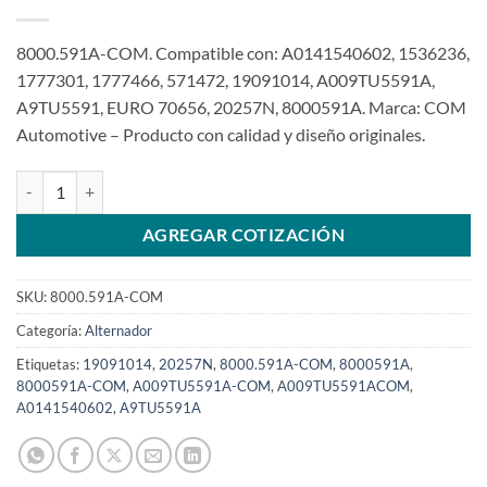
8000.591A-COM. Compatible con: A0141540602, 1536236,
1777301, 1777466, 571472, 19091014, A009TU5591A,
A9TU5591, EURO 70656, 20257N, 8000591A. Marca: COM
Automotive – Producto con calidad y diseño originales.
Alternador 24V 150A Compatible A009TU5591A 8PK 86MM 1777301
AGREGAR COTIZACIÓN
SKU:
8000.591A-COM
Categoría:
Alternador
Etiquetas:
19091014
,
20257N
,
8000.591A-COM
,
8000591A
,
8000591A-COM
,
A009TU5591A-COM
,
A009TU5591ACOM
,
A0141540602
,
A9TU5591A