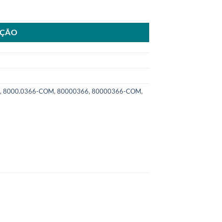
a Caterpillar APPSSKU: 8000.0366-COM quantidade
AÇÃO
,
8000.0366-COM
,
80000366
,
80000366-COM
,