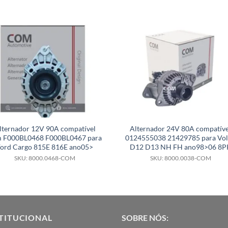
lternador 12V 90A compatível
Alternador 24V 80A compatíve
 F000BL0468 F000BL0467 para
0124555038 21429785 para Vo
Ford Cargo 815E 816E ano05>
D12 D13 NH FH ano98>06 8P
SKU: 8000.0468-COM
SKU: 8000.0038-COM
TITUCIONAL
SOBRE NÓS: