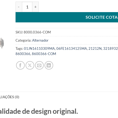
Alternador 24V 85A compatível 8600366 13SI Pad Mount par
SOLICITE COT
SKU:
8000.0366-COM
Categoria:
Alternador
Tags:
01JN16110309MA
,
06FE16134125MA
,
21212N
,
3218932
8600366
,
8600366-COM
LIAÇÕES (0)
ade de design original.