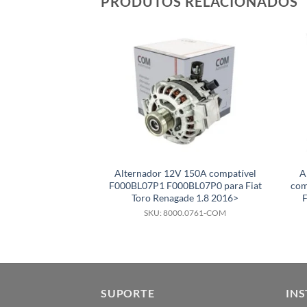
PRODUTOS RELACIONADOS
Alternador 12V 150A compatível
A
F000BL07P1 F000BL07P0 para Fiat
com
Toro Renagade 1.8 2016>
SKU: 8000.0761-COM
SUPORTE
INS