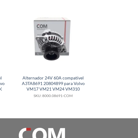
l
Alternador 24V 60A compatível
Alternador 12V
lvo
A3TA8691 20804899 para Volvo
compatível 
K
VM17 VM21 VM24 VM310
F000BL0131 para 
201
SKU: 8000.08691-COM
SKU: 8000.