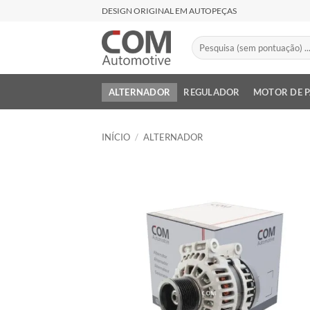
Skip
DESIGN ORIGINAL EM AUTOPEÇAS
to
content
Pesquisar
por:
ALTERNADOR
REGULADOR
MOTOR DE 
INÍCIO
/
ALTERNADOR