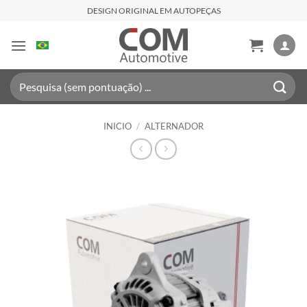
Saltar
DESIGN ORIGINAL EM AUTOPEÇAS
al
contenido
Buscar
por:
INICIO
/
ALTERNADOR