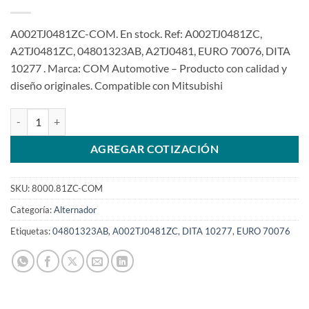
A002TJ0481ZC-COM. En stock. Ref: A002TJ0481ZC,
A2TJ0481ZC, 04801323AB, A2TJ0481, EURO 70076, DITA
10277 . Marca: COM Automotive – Producto con calidad y
diseño originales. Compatible con Mitsubishi
Alternador 12V 115A 6PK A002TJ0481ZC para Jeep Compass 2.0 2.
AGREGAR COTIZACIÓN
SKU:
8000.81ZC-COM
Categoría:
Alternador
Etiquetas:
04801323AB
,
A002TJ0481ZC
,
DITA 10277
,
EURO 70076