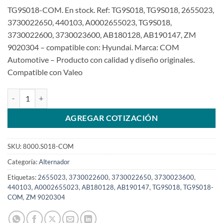
TG9S018-COM. En stock. Ref: TG9S018, TG9S018, 2655023,
3730022650, 440103, A0002655023, TG9S018,
3730022600, 3730023600, AB180128, AB190147, ZM
9020304 – compatible con: Hyundai. Marca: COM
Automotive – Producto con calidad y diseño originales.
Compatible con Valeo
Alternador 12V 90A TG9S018 Hyundai Tucson ElantraSKU: 8000.S0
AGREGAR COTIZACIÓN
SKU:
8000.S018-COM
Categoría:
Alternador
Etiquetas:
2655023
,
3730022600
,
3730022650
,
3730023600
,
440103
,
A0002655023
,
AB180128
,
AB190147
,
TG9S018
,
TG9S018-
COM
,
ZM 9020304