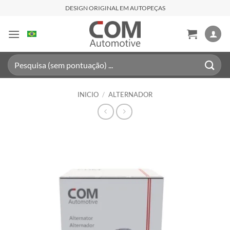
Saltar
DESIGN ORIGINAL EM AUTOPEÇAS
al
contenido
Buscar
por:
INICIO
/
ALTERNADOR