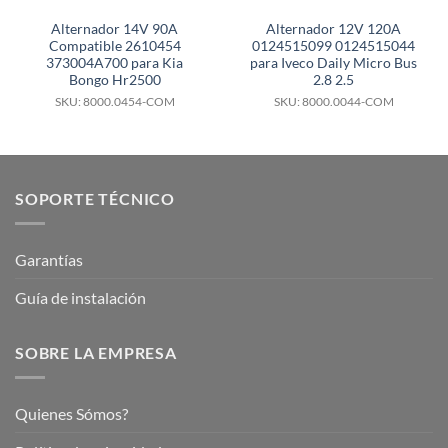
Alternador 14V 90A
Alternador 12V 120A
Compatible 2610454
0124515099 0124515044
373004A700 para Kia
para Iveco Daily Micro Bus
Bongo Hr2500
2.8 2.5
SKU: 8000.0454-COM
SKU: 8000.0044-COM
SOPORTE TÉCNICO
Garantías
Guía de instalación
SOBRE LA EMPRESA
Quienes Sómos?