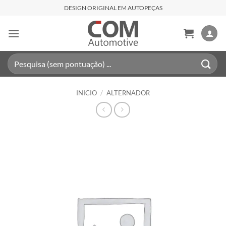
Saltar
DESIGN ORIGINAL EM AUTOPEÇAS
al
contenido
Buscar
por:
INICIO
/
ALTERNADOR