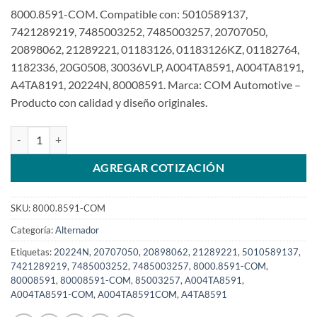
8000.8591-COM. Compatible con: 5010589137,
7421289219, 7485003252, 7485003257, 20707050,
20898062, 21289221, 01183126, 01183126KZ, 01182764,
1182336, 20G0508, 30036VLP, A004TA8591, A004TA8191,
A4TA8191, 20224N, 80008591. Marca: COM Automotive –
Producto con calidad y diseño originales.
Alternador compatible de 24V 100A A004TA8591 para Volvo Bus B
AGREGAR COTIZACIÓN
SKU:
8000.8591-COM
Categoría:
Alternador
Etiquetas:
20224N
,
20707050
,
20898062
,
21289221
,
5010589137
,
7421289219
,
7485003252
,
7485003257
,
8000.8591-COM
,
80008591
,
80008591-COM
,
85003257
,
A004TA8591
,
A004TA8591-COM
,
A004TA8591COM
,
A4TA8591