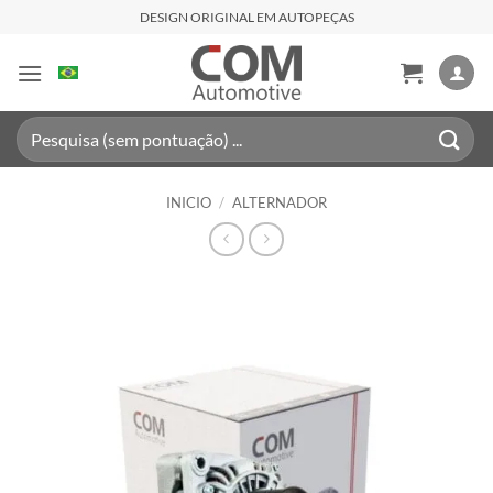
Saltar
DESIGN ORIGINAL EM AUTOPEÇAS
al
contenido
Buscar
por:
INICIO
/
ALTERNADOR