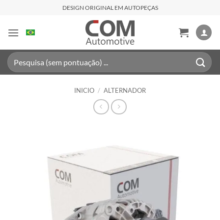
Saltar
DESIGN ORIGINAL EM AUTOPEÇAS
al
contenido
Buscar
por:
INICIO
/
ALTERNADOR