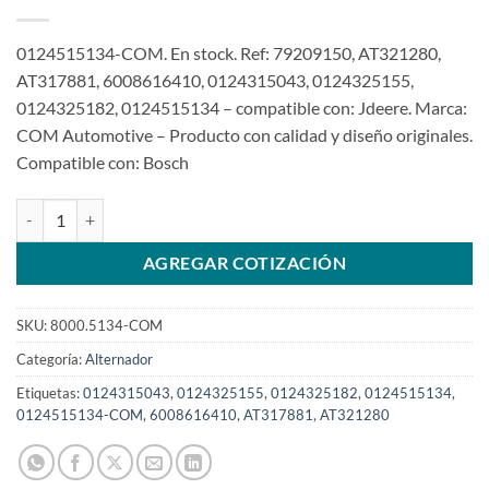
0124515134-COM. En stock. Ref: 79209150, AT321280,
AT317881, 6008616410, 0124315043, 0124325155,
0124325182, 0124515134 – compatible con: Jdeere. Marca:
COM Automotive – Producto con calidad y diseño originales.
Compatible con: Bosch
Alternador 14V 120A 0124515134 AT321280 para Jdeere Retroexca
AGREGAR COTIZACIÓN
SKU:
8000.5134-COM
Categoría:
Alternador
Etiquetas:
0124315043
,
0124325155
,
0124325182
,
0124515134
,
0124515134-COM
,
6008616410
,
AT317881
,
AT321280