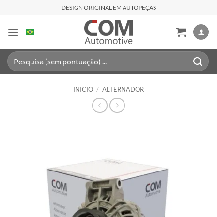
Saltar
DESIGN ORIGINAL EM AUTOPEÇAS
al
contenido
Buscar
por:
INICIO
/
ALTERNADOR