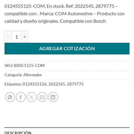
0124555125-COM. En stock. Ref: 2022545, 2879775 –
compatible con: . Marca: COM Automotive – Producto con
calidad y diseño originales. Compatible con Bosch
Alternador 24V 80A 0124555125 DAF XF106 Euro6 (regulador pilot
AGREGAR COTIZACIÓN
SKU:
8000.5125-COM
Categoría:
Alternador
Etiquetas:
0124555126
,
2022545
,
2879775
DESCRIPCIÓN