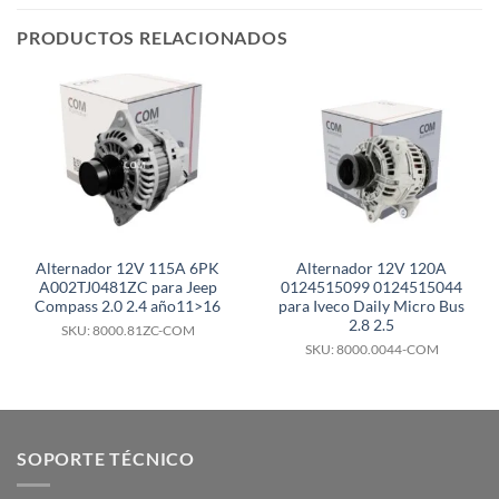
PRODUCTOS RELACIONADOS
Alternador 12V 115A 6PK
Alternador 12V 120A
A002TJ0481ZC para Jeep
0124515099 0124515044
Compass 2.0 2.4 año11>16
para Iveco Daily Micro Bus
2.8 2.5
SKU: 8000.81ZC-COM
SKU: 8000.0044-COM
SOPORTE TÉCNICO