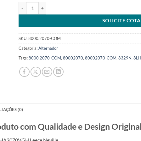
Alternator 12V 160Amp compatível com 8LHA2070VGH Leece
SOLICITE COT
SKU:
8000.2070-COM
Categoria:
Alternador
Tags:
8000.2070-COM
,
80002070
,
80002070-COM
,
8329N
,
8L
LIAÇÕES (0)
o com Qualidade e Design Original
LHA2070VGH Leece Neville