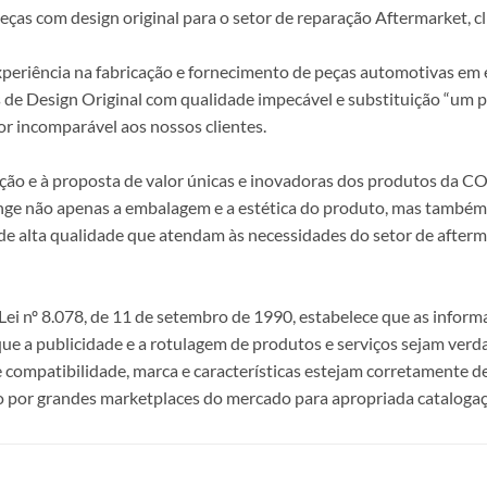
s com design original para o setor de reparação Aftermarket, clie
periência na fabricação e fornecimento de peças automotivas em e
s de Design Original com qualidade impecável e substituição “um p
r incomparável aos nossos clientes.
epção e à proposta de valor únicas e inovadoras dos produtos da
ange não apenas a embalagem e a estética do produto, mas também a
alta qualidade que atendam às necessidades do setor de afterma
i nº 8.078, de 11 de setembro de 1990, estabelece que as infor
 que a publicidade e a rotulagem de produtos e serviços sejam ver
e compatibilidade, marca e características estejam corretamente de
 por grandes marketplaces do mercado para apropriada catalogaç