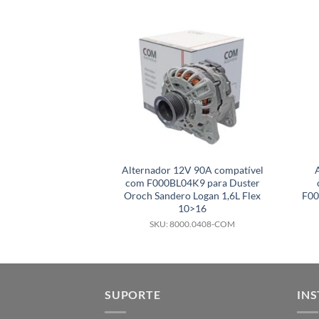
Alternador 12V 90A compatível
com F000BL04K9 para Duster
Oroch Sandero Logan 1,6L Flex
F0
10>16
SKU: 8000.0408-COM
SUPORTE
INS