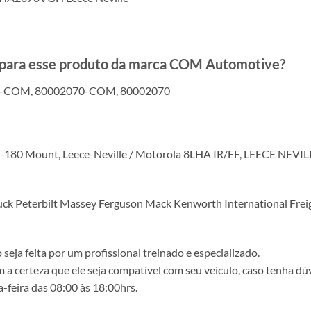
s para esse produto da marca COM Automotive?
0-COM, 80002070-COM, 80002070
 J-180 Mount, Leece-Neville / Motorola 8LHA IR/EF, LEECE NEVIL
uck Peterbilt Massey Ferguson Mack Kenworth International Fre
ja feita por um profissional treinado e especializado.
a certeza que ele seja compatível com seu veículo, caso tenha dú
-feira das 08:00 às 18:00hrs.