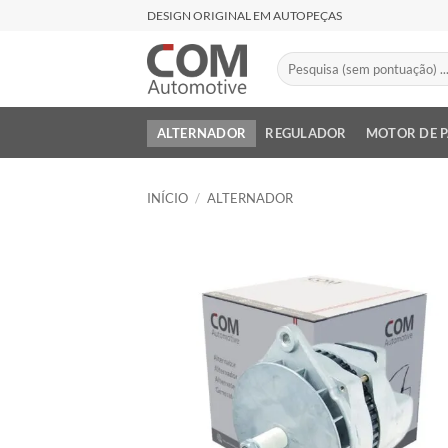
Skip
DESIGN ORIGINAL EM AUTOPEÇAS
to
content
Pesquisar
por:
ALTERNADOR
REGULADOR
MOTOR DE 
INÍCIO
/
ALTERNADOR