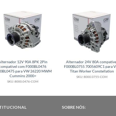
Alternador 12V 90A 8PK 2Pin
Alternador 24V 80A compatíve
compatível com F000BL0476
F000BL0755 7005609C1 para 
00BL0475 para VW 26220 MWM
Titan Worker Constellation
Cummins 2000>
SKU: 8000.0755-COM
SKU: 8000.0476-COM
TITUCIONAL
SOBRE NÓS: