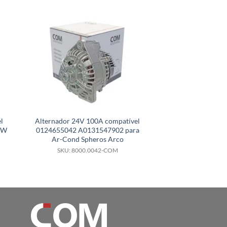
l
Alternador 24V 100A compatível
Alternator Kit 12
VW
0124655042 A0131547902 para
com 912008006
Ar-Cond Spheros Arco
SKU: 8000.
SKU: 8000.0042-COM