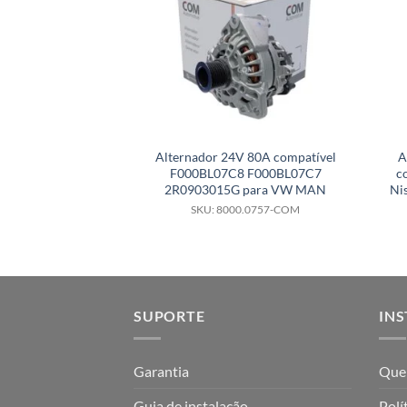
Alternador 24V 80A compatível
A
F000BL07C8 F000BL07C7
c
2R0903015G para VW MAN
Ni
SKU: 8000.0757-COM
SUPORTE
INS
Garantia
Que
Guia de instalação
Polí