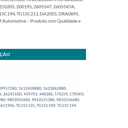
15S205, 200195, 2605547, 2605547A,
G15C194, TG15C211, DA2005, DRA0895,
Automotive – Produto com Qualidade e
a Citroen Pegeout Jumpy Expert ScudoSKU: 8000.0218-COM quantidade
AÇÃO
09957280
,
1612458880
,
1623862880
,
A
,
2624310D
,
439701
,
440286
,
5702J9
,
5705KV
,
980
,
9803050280
,
9810525380
,
9810526680
,
AA11906
,
TG15C135
,
TG15C189
,
TG15C194
,