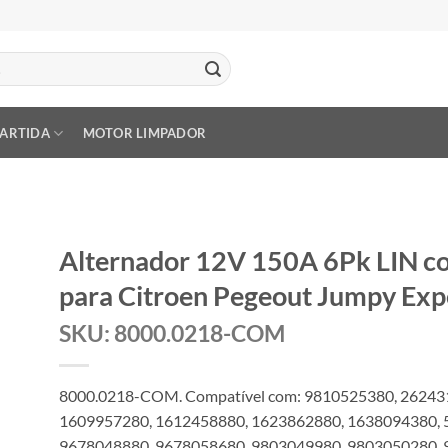
PARTIDA
MOTOR LIMPADOR
Alternador 12V 150A 6Pk LIN 
para Citroen Pegeout Jumpy Exp
SKU: 8000.0218-COM
8000.0218-COM. Compatível com: 9810525380, 26243
1609957280, 1612458880, 1623862880, 1638094380, 
9678048880, 9678058680, 9803049980, 9803050280, 