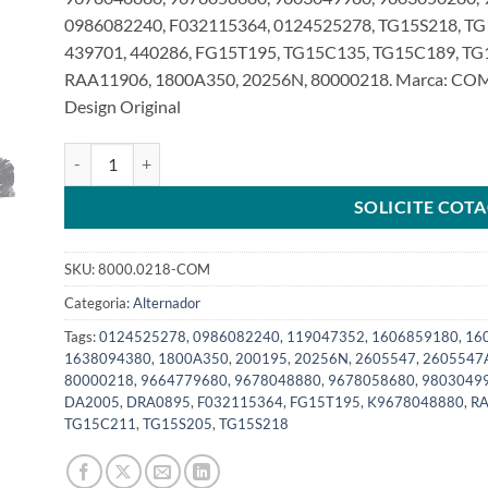
0986082240, F032115364, 0124525278, TG15S218, TG
439701, 440286, FG15T195, TG15C135, TG15C189, T
RAA11906, 1800A350, 20256N, 80000218. Marca: COM 
Design Original
Alternador 12V 150A 6Pk LIN compatível com TG15S218 par
SOLICITE COT
SKU:
8000.0218-COM
Categoria:
Alternador
Tags:
0124525278
,
0986082240
,
119047352
,
1606859180
,
16
1638094380
,
1800A350
,
200195
,
20256N
,
2605547
,
2605547
80000218
,
9664779680
,
9678048880
,
9678058680
,
9803049
DA2005
,
DRA0895
,
F032115364
,
FG15T195
,
K9678048880
,
R
TG15C211
,
TG15S205
,
TG15S218