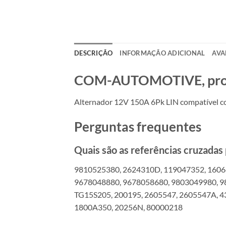
DESCRIÇÃO
INFORMAÇÃO ADICIONAL
AVA
COM-AUTOMOTIVE, produt
Alternador 12V 150A 6Pk LIN compatível 
Perguntas frequentes
Quais são as referências cruzada
9810525380, 2624310D, 119047352, 1606
9678048880, 9678058680, 9803049980, 9
TG15S205, 200195, 2605547, 2605547A, 
1800A350, 20256N, 80000218