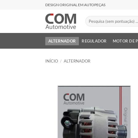
Skip
DESIGN ORIGINAL EM AUTOPEÇAS
to
content
Pesquisar
por:
ALTERNADOR
REGULADOR
MOTOR DE 
INÍCIO
/
ALTERNADOR