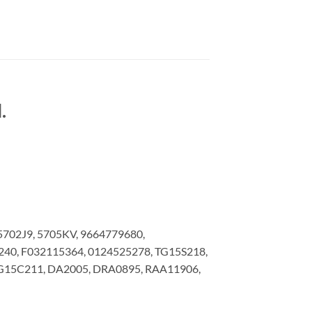
.
5702J9, 5705KV, 9664779680,
240, F032115364, 0124525278, TG15S218,
TG15C211, DA2005, DRA0895, RAA11906,