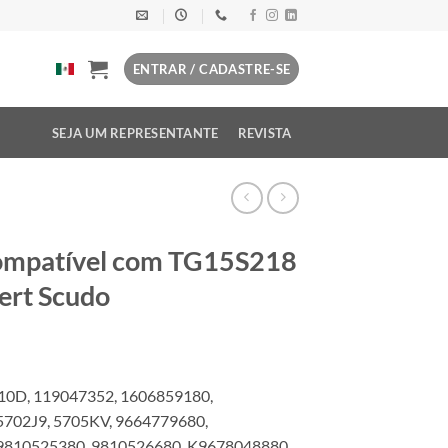
ENTRAR / CADASTRE-SE
SEJA UM REPRESENTANTE
REVISTA
compatível com TG15S218
ert Scudo
10D, 119047352, 1606859180,
5702J9, 5705KV, 9664779680,
9810525380, 9810526680, K9678048880,