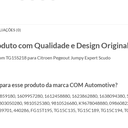
LIAÇÕES (0)
o com Qualidade e Design Original
com TG15S218 para Citroen Pegeout Jumpy Expert Scudo
s para esse produto da marca COM Automotive?
859180, 1609957280, 1612458880, 1623862880, 1638094380, 
803050280, 9810525380, 9810526680, K9678048880, 0986082
439701, 440286, FG15T195, TG15C135, TG15C189, TG15C194, 