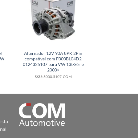
l
Alternador 12V 90A 8PK 2Pin
Alternador 12V 
VW
compatível com F000BL04D2
SG9B056 para KA 
0124325107 para VW 13t-Série
Ecosport com Ar
2000>
SKU: 8000.
SKU: 8000.5107-COM
ista
nal