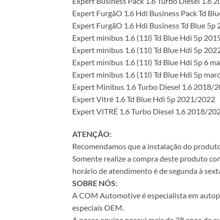
Expert Business Pack 1.6 Turbo Diesel 1.6 
Expert FurgãO 1.6 Hdi Business Pack Td Bl
Expert FurgãO 1.6 Hdi Business Td Blue 5p
Expert minibus 1.6 (11l) Td Blue Hdi 5p 20
Expert minibus 1.6 (11l) Td Blue Hdi 5p 202
Expert minibus 1.6 (11l) Td Blue Hdi 5p 6 m
Expert minibus 1.6 (11l) Td Blue Hdi 5p ma
Expert Minibus 1.6 Turbo Diesel 1.6 2018/
Expert Vitré 1.6 Td Blue Hdi 5p 2021/2022
Expert VITRÉ 1.6 Turbo Diesel 1.6 2018/20
ATENÇÃO:
Recomendamos que a instalação do produto se
Somente realize a compra deste produto com 
horário de atendimento é de segunda à sexta
SOBRE NÓS:
A COM Automotive é especialista em autopeça
especiais OEM.
A nossa equipe possui mais de 28 anos de ex