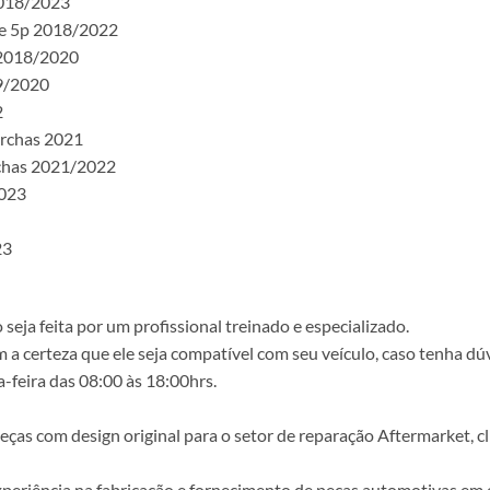
2018/2023
ue 5p 2018/2022
 2018/2020
19/2020
2
archas 2021
rchas 2021/2022
2023
23
ja feita por um profissional treinado e especializado.
a certeza que ele seja compatível com seu veículo, caso tenha dú
-feira das 08:00 às 18:00hrs.
s com design original para o setor de reparação Aftermarket, clie
periência na fabricação e fornecimento de peças automotivas em e