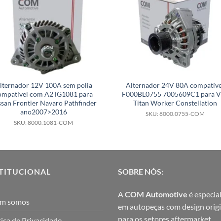
lternador 12V 100A sem polia
Alternador 24V 80A compatíve
ompatível com A2TG1081 para
F000BL0755 7005609C1 para 
ssan Frontier Navaro Pathfinder
Titan Worker Constellation
ano2007>2016
SKU: 8000.0755-COM
SKU: 8000.1081-COM
TITUCIONAL
SOBRE NÓS:
A
COM Automotive
é especial
m somos
em autopeças com design origi
para os setores aftermarket,
tica de Privacidade