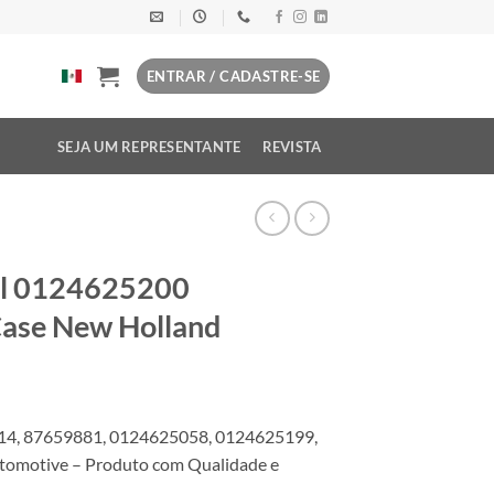
ENTRAR / CADASTRE-SE
SEJA UM REPRESENTANTE
REVISTA
el 0124625200
ase New Holland
14, 87659881, 0124625058, 0124625199,
omotive – Produto com Qualidade e