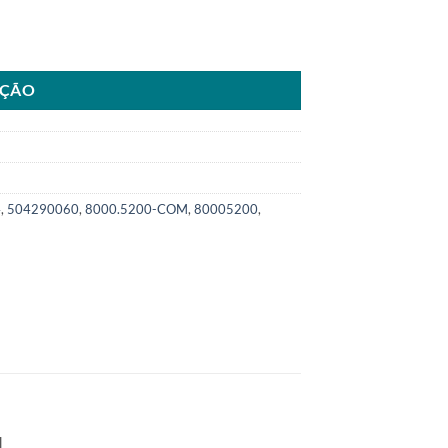
04290060 para Case New HollandSKU: 8000.5200-COM quantidade
AÇÃO
4
,
504290060
,
8000.5200-COM
,
80005200
,
.