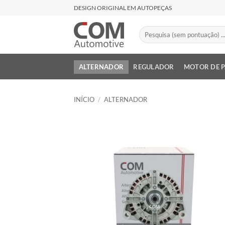
Skip
DESIGN ORIGINAL EM AUTOPEÇAS
to
content
Pesquisar
por:
ALTERNADOR
REGULADOR
MOTOR DE 
INÍCIO
/
ALTERNADOR