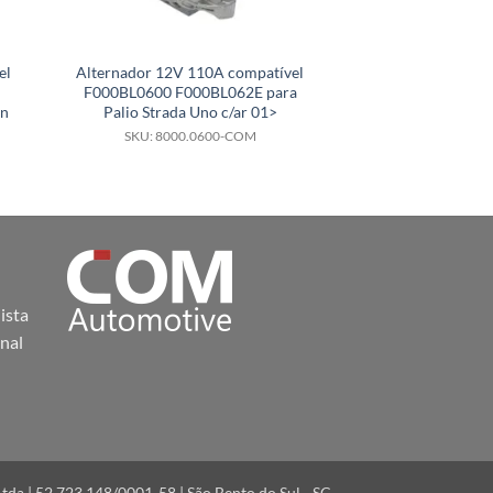
el
Alternador 12V 110A compatível
Alternador 24V 
F000BL0600 F000BL062E para
F000BL07C8 
an
Palio Strada Uno c/ar 01>
2R0903015G p
SKU: 8000.0600-COM
SKU: 8000.
ista
nal
a | 52.723.148/0001-58 | São Bento do Sul - SC