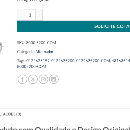
Alternador 12V 200A compatível 0124625200 0124625199 5
SOLICITE COT
SKU:
8000.5200-COM
Categoria:
Alternador
Tags:
0124625199
,
0124625200
,
0124625200-COM
,
4816361
80005200-COM
LIAÇÕES (0)
o com Qualidade e Design Original