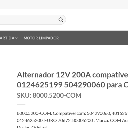
PARTIDA
MOTOR LIMPADOR
Alternador 12V 200A compatív
0124625199 504290060 para C
SKU: 8000.5200-COM
8000.5200-COM. Compatível com: 504290060, 481636
0124625200, EURO 70672, 80005200 . Marca: COM Aut
Design Original.