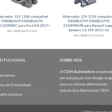
ternador 12V 110A compatível
Alternador 12V 125A compatív
F000BL0670 F000BL067A
F000BL07YP F000BL07YX
510300DC para Ford KA 2017>
231009869R para Renault Log
Sandero 1.6 16V 2011>16
SKU: 8000.0670-COM
SKU: 8000.0771-COM
TITUCIONAL
SOBRE NÓS:
A
COM Automotive
é especial
m somos
em autopeças com design origi
para os setores aftermarket,
tica de Privacidade
industrial e fabricantes OEM.
alhe conosco
COM Automotive Ltd