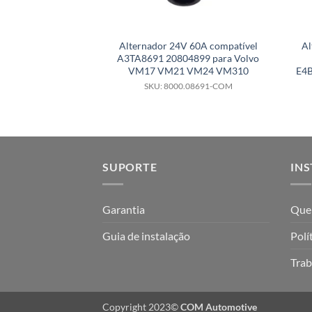
Alternador 24V 60A compatível
Al
A3TA8691 20804899 para Volvo
VM17 VM21 VM24 VM310
E4B
SKU: 8000.08691-COM
SUPORTE
INS
Garantia
Que
Guia de instalação
Polí
Trab
Copyright 2023©
COM Automotive