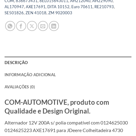
COM
,
836673431
,
8EL015643011
,
AH212040
,
AH229090
,
AL170947
,
AXE17691
,
DITA 10152
,
Euro 70611
,
RE210793
,
SE501826
,
ZEN 41018
,
ZM 9020003
DESCRIÇÃO
INFORMAÇÃO ADICIONAL
AVALIAÇÕES (0)
COM-AUTOMOTIVE, produto com
Qualidade e Design Original.
Alternador 12V 200A s/ polia compatível com 0124625030
0124625223 AXE17691 para JDeere Colheitadeira 4730