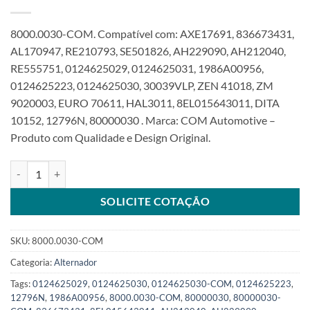
8000.0030-COM. Compatível com: AXE17691, 836673431,
AL170947, RE210793, SE501826, AH229090, AH212040,
RE555751, 0124625029, 0124625031, 1986A00956,
0124625223, 0124625030, 30039VLP, ZEN 41018, ZM
9020003, EURO 70611, HAL3011, 8EL015643011, DITA
10152, 12796N, 80000030 . Marca: COM Automotive –
Produto com Qualidade e Design Original.
Alternador 12V 200A s/ polia compatível 0124625030 0124625223 
SOLICITE COTAÇÃO
SKU:
8000.0030-COM
Categoria:
Alternador
Tags:
0124625029
,
0124625030
,
0124625030-COM
,
0124625223
,
12796N
,
1986A00956
,
8000.0030-COM
,
80000030
,
80000030-