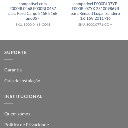
compatível com
compatível F000BL07YP
F000BL0468 F000BL0467
F000BL07YX 231009869R
para Ford Cargo 815E 816E
para Renault Logan Sandero
ano05>
1.6 16V 2011>16
SKU: 8000.0468-COM
SKU: 8000.0771-COM
SUPORTE
Garantia
Guia de instalação
INSTITUCIONAL
Quem somos
Política de Privacidade