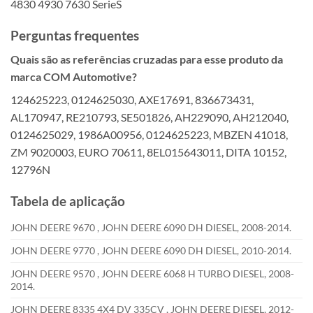
4830 4930 7630 SerieS
Perguntas frequentes
Quais são as referências cruzadas para esse produto da
marca COM Automotive?
124625223, 0124625030, AXE17691, 836673431,
AL170947, RE210793, SE501826, AH229090, AH212040,
0124625029, 1986A00956, 0124625223, MBZEN 41018,
ZM 9020003, EURO 70611, 8EL015643011, DITA 10152,
12796N
Tabela de aplicação
JOHN DEERE 9670 , JOHN DEERE 6090 DH DIESEL, 2008-2014.
JOHN DEERE 9770 , JOHN DEERE 6090 DH DIESEL, 2010-2014.
JOHN DEERE 9570 , JOHN DEERE 6068 H TURBO DIESEL, 2008-
2014.
JOHN DEERE 8335 4X4 DV 335CV , JOHN DEERE DIESEL, 2012-