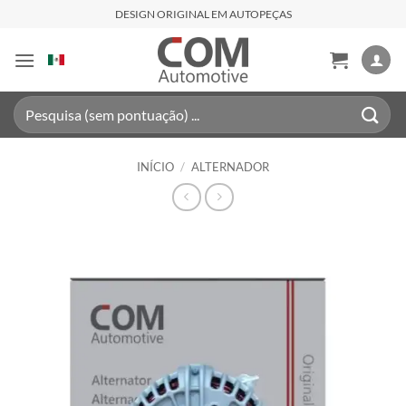
Skip
DESIGN ORIGINAL EM AUTOPEÇAS
to
content
Pesquisar
por:
INÍCIO
/
ALTERNADOR