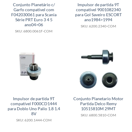
Conjunto Planetário c/
Impulsor de partida 9T
Garfo compatível com
compatível 9001082340
F042030061 para Scania
para Gol Saveiro ESCORT
Série PRT Euro 3 4 5
ano1984>1994
ano04>06
SKU: 6200.2340-COM
SKU: 6800.0061F-COM
Impulsor de partida 9T
Conjunto Planetario Motor
compatível F000CD1444
Partida Delco Remy
para Doblo Uno Palio 1.8 1.4
10515810M 29MT
8V
SKU: 6800.5810-COM
SKU: 6200.1444-COM