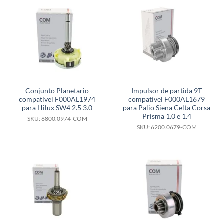
Conjunto Planetario
Impulsor de partida 9T
compatível F000AL1974
compatível F000AL1679
para Hilux SW4 2.5 3.0
para Palio Siena Celta Corsa
Prisma 1.0 e 1.4
SKU: 6800.0974-COM
SKU: 6200.0679-COM