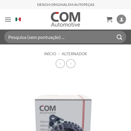
Skip
DESIGN ORIGINAL EM AUTOPEÇAS
to
content
Pesquisar
por:
INÍCIO
/
ALTERNADOR