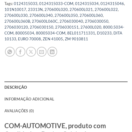
Tags:
0124315033
,
0124315033-COM
,
0124315034
,
0124315046
,
101N10017
,
23313N
,
270600L020
,
270600L021
,
270600L022
,
270600L030
,
270600L040
,
270600L050
,
270600L060
,
270600L060B
,
270600L060C
,
2706030040
,
2706030050
,
2706030120
,
2706030150
,
2706030151
,
27600L020
,
8000.5034-
COM
,
80005034
,
80005034-COM
,
8EL011711331
,
D10233
,
DITA
10133
,
EURO 70008
,
ZEN 41005
,
ZM 9010811
DESCRIÇÃO
INFORMAÇÃO ADICIONAL
AVALIAÇÕES (0)
COM-AUTOMOTIVE, produto com