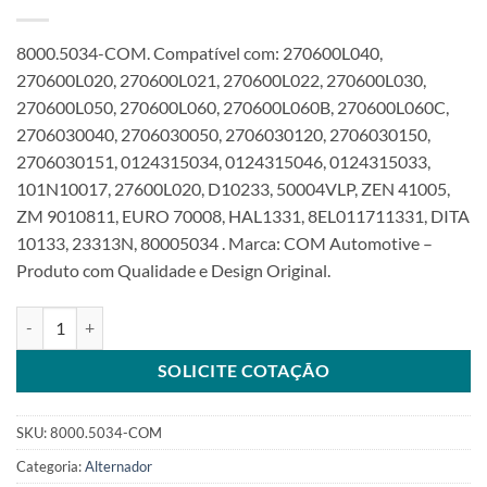
8000.5034-COM. Compatível com: 270600L040,
270600L020, 270600L021, 270600L022, 270600L030,
270600L050, 270600L060, 270600L060B, 270600L060C,
2706030040, 2706030050, 2706030120, 2706030150,
2706030151, 0124315034, 0124315046, 0124315033,
101N10017, 27600L020, D10233, 50004VLP, ZEN 41005,
ZM 9010811, EURO 70008, HAL1331, 8EL011711331, DITA
10133, 23313N, 80005034 . Marca: COM Automotive –
Produto com Qualidade e Design Original.
Alternador 12V 80A s/polia compatível 0124315033 AT01010039 par
SOLICITE COTAÇÃO
SKU:
8000.5034-COM
Categoria:
Alternador