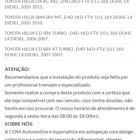
TOYOTA HILUX DX AC 4X2 , D4D 2KD-FTV 2.5 L 16V DOHC L4
DIESEL, 2005-2011.
TOYOTA HILUX SW4 SRV MT , D4D 1KD-FTV 3.0 L 16V DOHC L4
DIESEL, 2005-2010.
TOYOTA HILUX CD SRV TURBO , D4D 1KD-FTV 3.0 L 16V DOHC
L4 DIESEL, 2006-2007.
TOYOTA HILUX CD SRV AT TURBO , D4D 1KD-FTV 3.0 L 16V
DOHC L4 DIESEL, 2007-2007.
ATENÇÃO:
Recomendamos que a instalação do produto seja feita por
um profissional treinado e especializado.
Somente realize a compra deste produto com a certeza que
ele seja compatível com seu veículo, caso tenha dúvidas, não
hesite em nos procurar. O nosso horário de atendimento é de
segunda à sexta-feira das 08:00 às 18:00hrs.
SOBRE NÓS:
A COM Automotive é especialista em autopeças com design
original para o setor de reparação Aftermarket, clientes