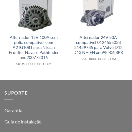
Alternador 12V 100A sem
Alternador 24V 80A
polia compatível com
compatível 0124555038
A2TG1081 para Nissan
21429785 para Volvo D12
Frontier Navaro Pathfinder
D13 NH FH ano98>06 8PK
ano2007>2016
SKU: 8000.0038-COM
SKU: 8000.1081-COM
SUPORTE
Garantia
Guia de instalação