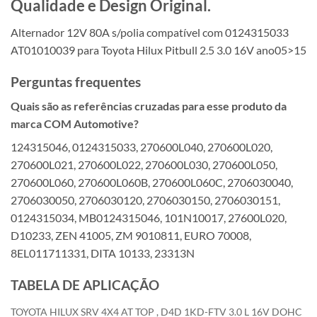
Qualidade e Design Original.
Alternador 12V 80A s/polia compatível com 0124315033
AT01010039 para Toyota Hilux Pitbull 2.5 3.0 16V ano05>15
Perguntas frequentes
Quais são as referências cruzadas para esse produto da
marca COM Automotive?
124315046, 0124315033, 270600L040, 270600L020,
270600L021, 270600L022, 270600L030, 270600L050,
270600L060, 270600L060B, 270600L060C, 2706030040,
2706030050, 2706030120, 2706030150, 2706030151,
0124315034, MB0124315046, 101N10017, 27600L020,
D10233, ZEN 41005, ZM 9010811, EURO 70008,
8EL011711331, DITA 10133, 23313N
TABELA DE APLICAÇÃO
TOYOTA HILUX SRV 4X4 AT TOP , D4D 1KD-FTV 3.0 L 16V DOHC