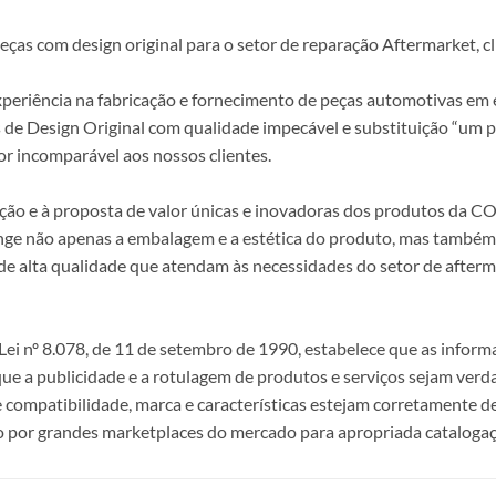
s com design original para o setor de reparação Aftermarket, clie
periência na fabricação e fornecimento de peças automotivas em e
s de Design Original com qualidade impecável e substituição “um p
r incomparável aos nossos clientes.
epção e à proposta de valor únicas e inovadoras dos produtos da
ange não apenas a embalagem e a estética do produto, mas também a
alta qualidade que atendam às necessidades do setor de afterma
i nº 8.078, de 11 de setembro de 1990, estabelece que as infor
 que a publicidade e a rotulagem de produtos e serviços sejam ver
e compatibilidade, marca e características estejam corretamente de
 por grandes marketplaces do mercado para apropriada catalogaç