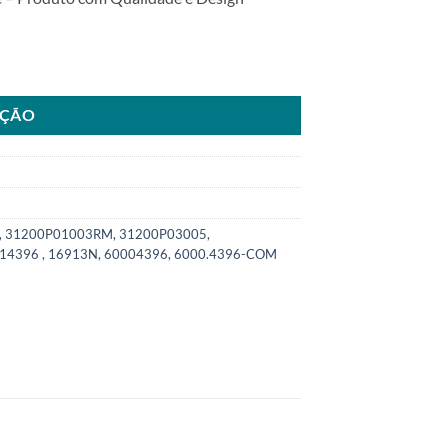
 Honda Civic 84>95SKU: 6000.4396-COM quantidade
AÇÃO
, 31200P01003RM, 31200P03005,
14396 , 16913N, 60004396, 6000.4396-COM