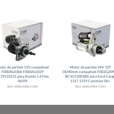
tor de partida 12V compatível
Motor de partida 24V 10T
F000AL0306 F000AL0329
OD40mm compatível F002G20
19110231 para Kombi 1.4 Flex
BC4511001BA para Ford Carg
06/09
1317 1319 Cummins 06>
SKU: 6000.0306-COM
SKU: 6000.0904-COM