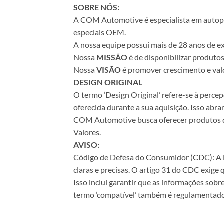
SOBRE NÓS:
A COM Automotive é especialista em autopeça
especiais OEM.
A nossa equipe possui mais de 28 anos de ex
Nossa
MISSÃO
é de disponibilizar produto
Nossa
VISÃO
é promover crescimento e valo
DESIGN ORIGINAL
O termo ‘Design Original’ refere-se à perc
oferecida durante a sua aquisição. Isso abr
COM Automotive busca oferecer produtos de 
Valores.
AVISO:
Código de Defesa do Consumidor (CDC): A Le
claras e precisas. O artigo 31 do CDC exige
Isso inclui garantir que as informações sobr
termo ‘compatível’ também é regulamentado