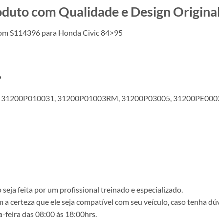
o com Qualidade e Design Original
com S114396 para Honda Civic 84>95
?
 31200P010031, 31200P01003RM, 31200P03005, 31200PE000
ja feita por um profissional treinado e especializado.
a certeza que ele seja compatível com seu veículo, caso tenha dú
-feira das 08:00 às 18:00hrs.