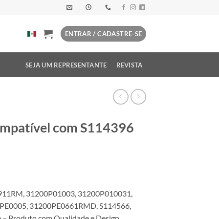
ENTRAR / CADASTRE-SE
SEJA UM REPRESENTANTE
REVISTA
ompatível com S114396
911RM, 31200P01003, 31200P010031,
PE0005, 31200PE0661RMD, S114566,
– Produto com Qualidade e Design