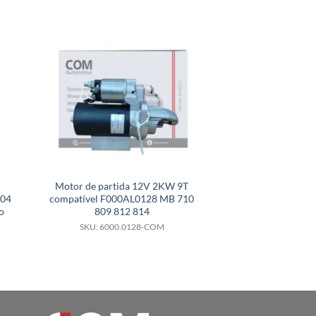
Motor de partida 12V 2KW 9T
Motor de partida
904
compatível F000AL0128 MB 710
compatível 00011
o
809 812 814
para Fiat Novo U
Fiorino
SKU: 6000.0128-COM
SKU: 6000.