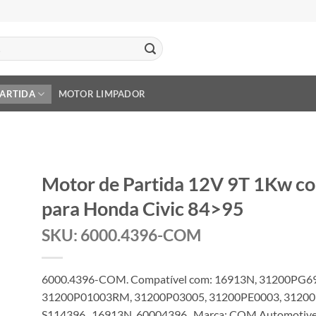
PARTIDA
MOTOR LIMPADOR
Motor de Partida 12V 9T 1Kw c
para Honda Civic 84>95
SKU: 6000.4396-COM
6000.4396-COM. Compatível com: 16913N, 31200PG6
31200P01003RM, 31200P03005, 31200PE0003, 31200
S114396 , 16913N, 60004396 . Marca: COM Automotive 