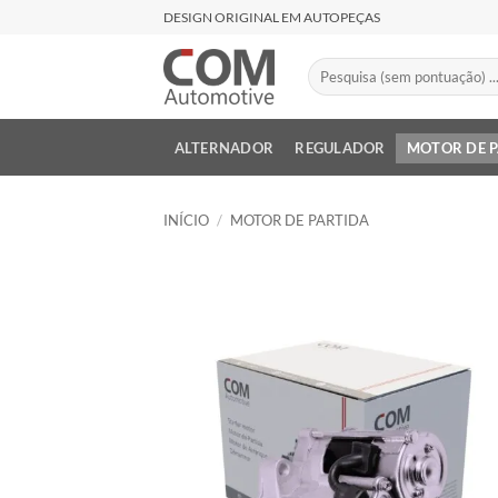
Skip
DESIGN ORIGINAL EM AUTOPEÇAS
to
content
Pesquisar
por:
ALTERNADOR
REGULADOR
MOTOR DE 
INÍCIO
/
MOTOR DE PARTIDA