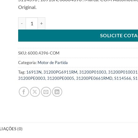
Original.
Motor de Partida 12V 9T 1Kw compatível com S114396 para
SOLICITE COT
SKU:
6000.4396-COM
Categoria:
Motor de Partida
Tag:
16913N, 31200PG6911RM, 31200P01003, 31200P010031
31200PE0003, 31200PE0005, 31200PE0661RMD, S114566, S1
LIAÇÕES (0)