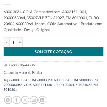
6000.3064-COM. Compatível com: A0031511301,
9000083064, 35009VLP, ZEN 31027, ZM 8010301, EURO
20604, 60003064 . Marca: COM Automotive – Produto com
Qualidade e Design Original.
Motor de partida JF 24V 4,0KW 9T compatível 9000083064 A0031
SOLICITE COTAÇÃO
SKU:
6000.3064-COM
Categoria:
Motor de Partida
Tags:
6000.3064-COM
,
60003064
,
60003064-COM
,
9000083064
,
9000083064-COM
,
A0031511301
,
EURO 20604
,
ZEN 31027
,
ZM
8010301