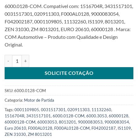
6000.0128-COM. Compatível com: 1516704R, 3431517101,
0031517301, 020911303, F000AL0128, 9000083054,
F042002187, 0001109805, 11132260, IS1109, 8013201,
ZEN 31030, ZM 8013201, EURO 20610, 60000128 . Marca:
COM Automotive – Produto com Qualidade e Design
Original.
Motor de partida 12V 2KW 9T compatível F000AL0128 MB 710 809
SOLICITE COTAÇÃO
SKU:
6000.0128-COM
Categoria:
Motor de Partida
Tags:
0001109805
,
0031517301
,
020911303
,
11132260
,
1516704R
,
3431517101
,
6000.0128-COM
,
6000.3053
,
60000128
,
60000128-COM
,
60003053
,
8013201
,
9000083053
,
9000083054
,
Euro 20610
,
F000AL0128
,
F000AL0128-COM
,
F042002187
,
IS1109
,
ZEN 31030
,
ZM 8013201