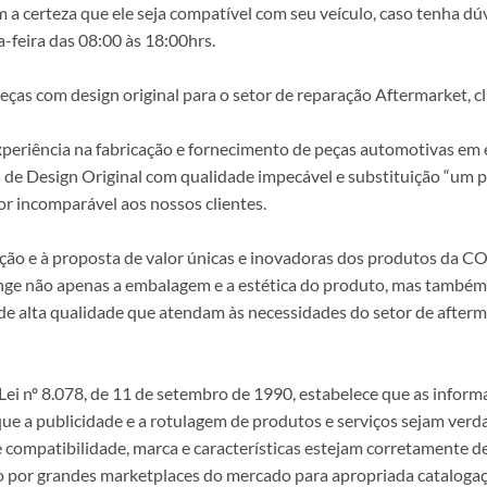
a certeza que ele seja compatível com seu veículo, caso tenha dú
-feira das 08:00 às 18:00hrs.
s com design original para o setor de reparação Aftermarket, clie
periência na fabricação e fornecimento de peças automotivas em e
s de Design Original com qualidade impecável e substituição “um p
r incomparável aos nossos clientes.
epção e à proposta de valor únicas e inovadoras dos produtos da
ange não apenas a embalagem e a estética do produto, mas também a
alta qualidade que atendam às necessidades do setor de afterma
i nº 8.078, de 11 de setembro de 1990, estabelece que as infor
 que a publicidade e a rotulagem de produtos e serviços sejam ver
e compatibilidade, marca e características estejam corretamente de
 por grandes marketplaces do mercado para apropriada catalogaç