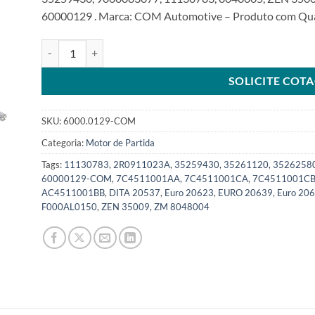
60000129 . Marca: COM Automotive – Produto com Quali
Motor de partida 12V 2KW 10T compatível F000AL0129 F00
SOLICITE COT
SKU:
6000.0129-COM
Categoria:
Motor de Partida
Tags:
11130783
,
2R0911023A
,
35259430
,
35261120
,
3526258
60000129-COM
,
7C4511001AA
,
7C4511001CA
,
7C4511001C
AC4511001BB
,
DITA 20537
,
Euro 20623
,
EURO 20639
,
Euro 20
F000AL0150
,
ZEN 35009
,
ZM 8048004