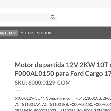
PARTIDA
MOTOR LIMPADOR
Motor de partida 12V 2KW 10T
F000AL0150 para Ford Cargo 1
SKU: 6000.0129-COM
6000.0129-COM. Compatível com: 7C4511001CB, 2R
7C4511001AA, AC4511001BB, F000AL0150, F000AL012
35259430, 9000083077, 11130783, 8048005, ZEN 3500