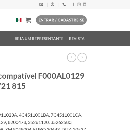
ENTRAR / CADASTRE-SE
SEJA UM REPRESENTANTE
REVISTA
 compatível F000AL0129
721 815
0911023A, 4C4511001BA, 7C4511001CA,
9, 8200478, 35261120, 35262580,
9, ZM 8048004, EURO 20643, DITA 20537,