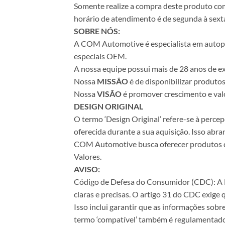
Somente realize a compra deste produto com 
horário de atendimento é de segunda à sexta
SOBRE NÓS:
A COM Automotive é especialista em autopeça
especiais OEM.
A nossa equipe possui mais de 28 anos de ex
Nossa
MISSÃO
é de disponibilizar produto
Nossa
VISÃO
é promover crescimento e valo
DESIGN ORIGINAL
O termo ‘Design Original’ refere-se à perc
oferecida durante a sua aquisição. Isso abr
COM Automotive busca oferecer produtos de 
Valores.
AVISO:
Código de Defesa do Consumidor (CDC): A Le
claras e precisas. O artigo 31 do CDC exige
Isso inclui garantir que as informações sobr
termo ‘compatível’ também é regulamentado