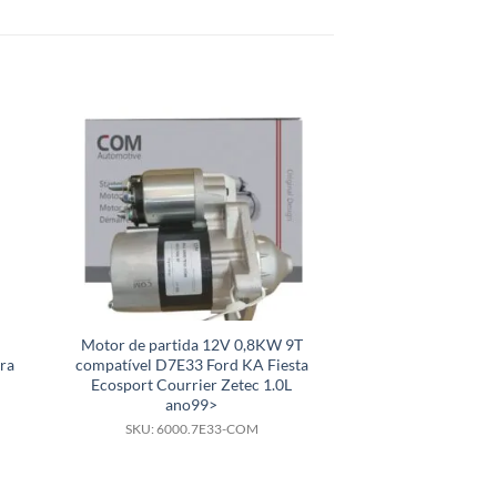
Motor de partida 12V 0,8KW 9T
Motor de partid
ra
compatível D7E33 Ford KA Fiesta
compatível 
Ecosport Courrier Zetec 1.0L
9000081003 93264
ano99>
MPFI an
SKU: 6000.7E33-COM
SKU: 6000.