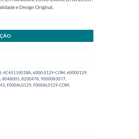
dade e Design Original.
0AL0150 para Ford Cargo 1721 815SKU: 6000.0129-COM quantidade
AÇÃO
0
,
4C4511001BA
,
6000.0129-COM
,
60000129
,
B
,
8048005
,
8200478
,
9000083077
,
643
,
F000AL0129
,
F000AL0129-COM
,