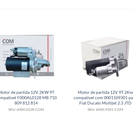
Motor de partida 12V 2KW 9T
Motor de partida 12V 9T 2Kw
ompatível F000AL0128 MB 710
compatível com 0001109301 pa
809 812 814
Fiat Ducato Multijet 2.3 JTD
SKU: 6000.0128-COM
SKU: 6000.9301-COM