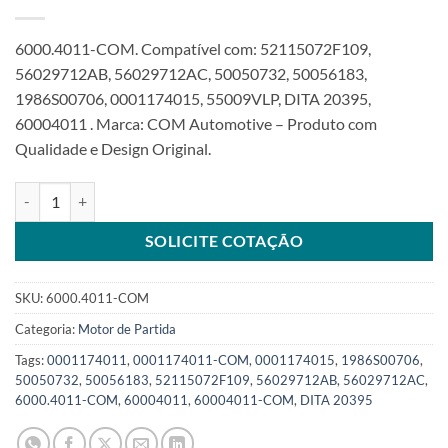
6000.4011-COM. Compatível com: 52115072F109,
56029712AB, 56029712AC, 50050732, 50056183,
1986S00706, 0001174015, 55009VLP, DITA 20395,
60004011 . Marca: COM Automotive – Produto com
Qualidade e Design Original.
Motor de partida 12V 1,7KW 11T compatível 0001174011 para Jeep 
SOLICITE COTAÇÃO
SKU:
6000.4011-COM
Categoria:
Motor de Partida
Tags:
0001174011
,
0001174011-COM
,
0001174015
,
1986S00706
,
50050732
,
50056183
,
52115072F109
,
56029712AB
,
56029712AC
,
6000.4011-COM
,
60004011
,
60004011-COM
,
DITA 20395