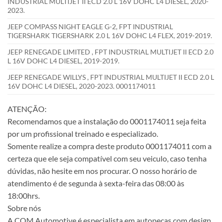
INDUSTRIAL MULTIJET II ECD 2.0 L 16V DOHC L4 DIESEL, 2020-
2023.
JEEP COMPASS NIGHT EAGLE G-2, FPT INDUSTRIAL
TIGERSHARK TIGERSHARK 2.0 L 16V DOHC L4 FLEX, 2019-2019.
JEEP RENEGADE LIMITED , FPT INDUSTRIAL MULTIJET II ECD 2.0
L 16V DOHC L4 DIESEL, 2019-2019.
JEEP RENEGADE WILLYS , FPT INDUSTRIAL MULTIJET II ECD 2.0 L
16V DOHC L4 DIESEL, 2020-2023. 0001174011
ATENÇÃO:
Recomendamos que a instalação do 0001174011 seja feita
por um profissional treinado e especializado.
Somente realize a compra deste produto 0001174011 com a
certeza que ele seja compatível com seu veiculo, caso tenha
dúvidas, não hesite em nos procurar. O nosso horário de
atendimento é de segunda à sexta-feira das 08:00 às
18:00hrs.
Sobre nós
A COM Automotive é especialista em autopeças com design