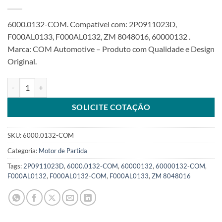
6000.0132-COM. Compatível com: 2P0911023D,
F000AL0133, F000AL0132, ZM 8048016, 60000132 .
Marca: COM Automotive – Produto com Qualidade e Design
Original.
Motor de partida 12V 2KW 9T compatível F000AL0132 F000AL0133
SOLICITE COTAÇÃO
SKU:
6000.0132-COM
Categoria:
Motor de Partida
Tags:
2P0911023D
,
6000.0132-COM
,
60000132
,
60000132-COM
,
F000AL0132
,
F000AL0132-COM
,
F000AL0133
,
ZM 8048016