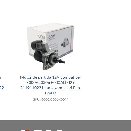
w
Motor de partida 12V compatível
Motor de partid
F000AL0306 F000AL0329
compatível 
22
2119110231 para Kombi 1.4 Flex
F000AL0150 para 
06/09
81
SKU: 6000.0306-COM
SKU: 6000.