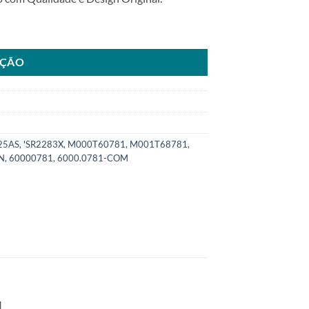
an Altima V6 2.5L 3.5L 04>xxSKU: 6000.0781-COM quantidade
AÇÃO
25AS, 'SR2283X, M000T60781, M001T68781,
, 60000781, 6000.0781-COM
.