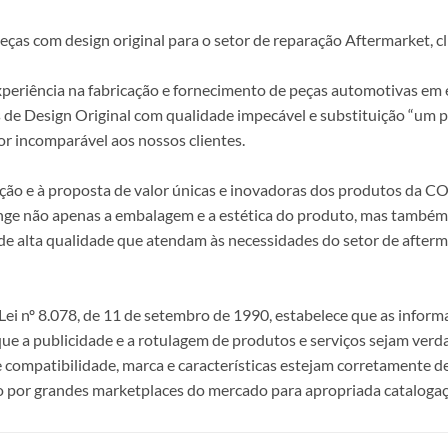
s com design original para o setor de reparação Aftermarket, clie
periência na fabricação e fornecimento de peças automotivas em e
s de Design Original com qualidade impecável e substituição “um p
r incomparável aos nossos clientes.
epção e à proposta de valor únicas e inovadoras dos produtos da
ange não apenas a embalagem e a estética do produto, mas também a
alta qualidade que atendam às necessidades do setor de afterma
i nº 8.078, de 11 de setembro de 1990, estabelece que as infor
 que a publicidade e a rotulagem de produtos e serviços sejam ver
e compatibilidade, marca e características estejam corretamente de
 por grandes marketplaces do mercado para apropriada catalogaç