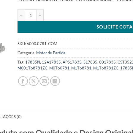
Motor de Partida 12V 13T compatível M000T60781 para Niss
SOLICITE COT
SKU:
6000.0781-COM
Categoria:
Motor de Partida
Tag:
17835N, 12417835, APS17835, S17835, 8017835, CST352
M001T68781ZC, M0T60781, M1T68781, M1T68781ZC, 17835N
LIAÇÕES (0)
o com Qualidade e Design Original