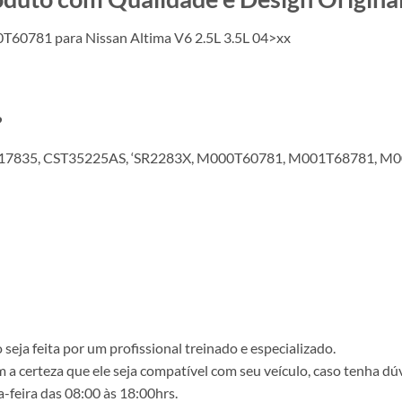
T60781 para Nissan Altima V6 2.5L 3.5L 04>xx
?
8017835, CST35225AS, ‘SR2283X, M000T60781, M001T68781, 
ja feita por um profissional treinado e especializado.
a certeza que ele seja compatível com seu veículo, caso tenha dú
-feira das 08:00 às 18:00hrs.