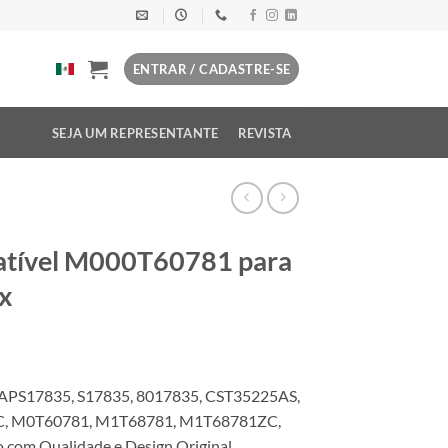
ENTRAR / CADASTRE-SE
SEJA UM REPRESENTANTE
REVISTA
atível M000T60781 para
xx
APS17835, S17835, 8017835, CST35225AS,
C, M0T60781, M1T68781, M1T68781ZC,
com Qualidade e Design Original.