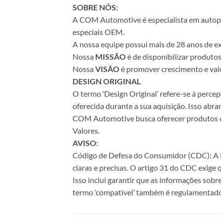
SOBRE NÓS:
A COM Automotive é especialista em autopeça
especiais OEM.
A nossa equipe possui mais de 28 anos de ex
Nossa
MISSÃO
é de disponibilizar produto
Nossa
VISÃO
é promover crescimento e valo
DESIGN ORIGINAL
O termo ‘Design Original’ refere-se à perc
oferecida durante a sua aquisição. Isso abr
COM Automotive busca oferecer produtos de 
Valores.
AVISO:
Código de Defesa do Consumidor (CDC): A Le
claras e precisas. O artigo 31 do CDC exige
Isso inclui garantir que as informações sobr
termo ‘compatível’ também é regulamentado