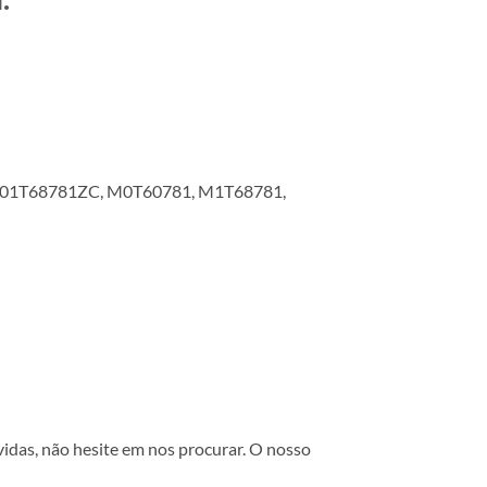
M001T68781ZC, M0T60781, M1T68781,
vidas, não hesite em nos procurar. O nosso