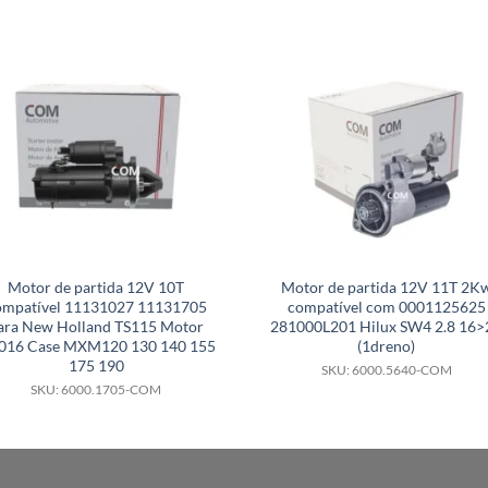
Motor de partida 12V 10T
Motor de partida 12V 11T 2K
ompatível 11131027 11131705
compatível com 0001125625
ara New Holland TS115 Motor
281000L201 Hilux SW4 2.8 16>
1016 Case MXM120 130 140 155
(1dreno)
175 190
SKU: 6000.5640-COM
SKU: 6000.1705-COM