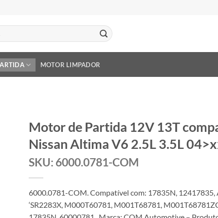
PARTIDA
MOTOR LIMPADOR
Motor de Partida 12V 13T comp
Nissan Altima V6 2.5L 3.5L 04>
SKU: 6000.0781-COM
6000.0781-COM. Compatível com: 17835N, 12417835, 
‘SR2283X, M000T60781, M001T68781, M001T68781Z
17835N, 60000781 . Marca: COM Automotive – Produto 