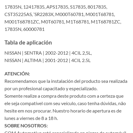
17835N, 12417835, APS17835, S17835, 8017835,
CST35225AS, ‘SR2283X, M000T60781, M001T68781,
M001T68781ZC, M0T60781, M1T68781, M1T68781ZC,
17835N, 60000781
Tabla de aplicación
NISSAN | SENTRA | 2002-2012 | 4CIL 2,5L,
NISSAN | ALTIMA | 2001-2012 | 4CIL 2.5L
ATENCIÓN:
Recomendamos que la instalación del producto sea realizada
por un profesional capacitado y especializado.
Somente realize a compra deste produto com a certeza que
ele seja compatível com seu veículo, caso tenha dúvidas, não
hesite em nos procurar. Nuestro horario de apertura es de
lunes a viernes de 8 a 18 h.
SOBRE NOSOTROS:
COM Automotive está especializada en piezas de automóvil