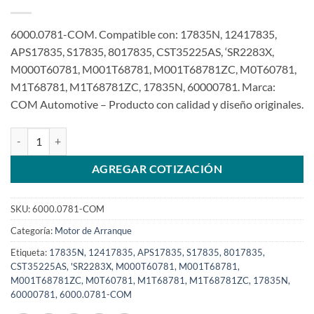
6000.0781-COM. Compatible con: 17835N, 12417835,
APS17835, S17835, 8017835, CST35225AS, ‘SR2283X,
M000T60781, M001T68781, M001T68781ZC, M0T60781,
M1T68781, M1T68781ZC, 17835N, 60000781. Marca:
COM Automotive – Producto con calidad y diseño originales.
Motor de arranque compatible con M000T60781 12V 13T para Nissa
AGREGAR COTIZACIÓN
SKU:
6000.0781-COM
Categoría:
Motor de Arranque
Etiqueta:
17835N, 12417835, APS17835, S17835, 8017835,
CST35225AS, 'SR2283X, M000T60781, M001T68781,
M001T68781ZC, M0T60781, M1T68781, M1T68781ZC, 17835N,
60000781, 6000.0781-COM