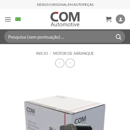
Saltar
DESIGN ORIGINAL EM AUTOPEÇAS
al
contenido
Buscar
por:
INICIO
/
MOTOR DE ARRANQUE