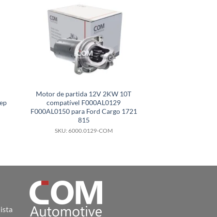
Motor de partida 12V 2KW 10T
Motor de partid
ep
compatível F000AL0129
compatível 
F000AL0150 para Ford Cargo 1721
281000T310B para
815
1.6 1.8GL
SKU: 6000.0129-COM
SKU: 6000.
ista