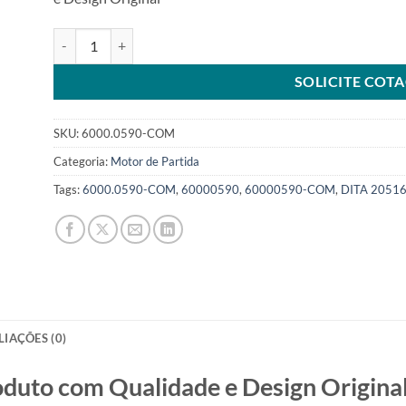
Motor de Partida 12V 13T 2,2kw compatível LE13050056 par
SOLICITE COT
SKU:
6000.0590-COM
Categoria:
Motor de Partida
Tags:
6000.0590-COM
,
60000590
,
60000590-COM
,
DITA 2051
LIAÇÕES (0)
o com Qualidade e Design Original