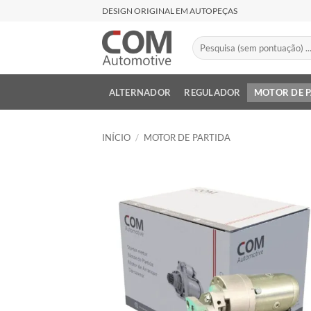
Skip
DESIGN ORIGINAL EM AUTOPEÇAS
to
content
Pesquisar
por:
ALTERNADOR
REGULADOR
MOTOR DE 
INÍCIO
/
MOTOR DE PARTIDA