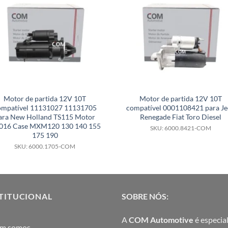
Motor de partida 12V 10T
Motor de partida 12V 10T
ompatível 11131027 11131705
compatível 0001108421 para Je
ara New Holland TS115 Motor
Renegade Fiat Toro Diesel
1016 Case MXM120 130 140 155
SKU: 6000.8421-COM
175 190
SKU: 6000.1705-COM
TITUCIONAL
SOBRE NÓS:
A
COM Automotive
é especial
m somos