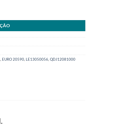
a Kia Bongo 2.7SKU: 6000.0590-COM quantidade
AÇÃO
6
,
EURO 20590
,
LE13050056
,
QDJ12081000
.