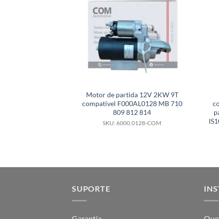
Motor de partida 12V 2KW 9T
compatível F000AL0128 MB 710
c
809 812 814
p
IS
SKU: 6000.0128-COM
SUPORTE
INS
Garantia
Que