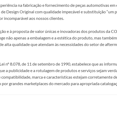
periência na fabricação e fornecimento de peças automotivas em e
s de Design Original com qualidade impecável e substituição “um p
r incomparável aos nossos clientes.
epção e à proposta de valor únicas e inovadoras dos produtos da
ange não apenas a embalagem e a estética do produto, mas também a
alta qualidade que atendam às necessidades do setor de afterma
i nº 8.078, de 11 de setembro de 1990, estabelece que as infor
 que a publicidade e a rotulagem de produtos e serviços sejam ver
e compatibilidade, marca e características estejam corretamente de
 por grandes marketplaces do mercado para apropriada catalogaç