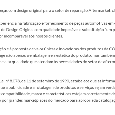
s com design original para o setor de reparação Aftermarket, clie
periência na fabricação e fornecimento de peças automotivas em e
s de Design Original com qualidade impecável e substituição “um p
r incomparável aos nossos clientes.
epção e à proposta de valor únicas e inovadoras dos produtos da
ange não apenas a embalagem e a estética do produto, mas também a
alta qualidade que atendam às necessidades do setor de afterma
i nº 8.078, de 11 de setembro de 1990, estabelece que as infor
 que a publicidade e a rotulagem de produtos e serviços sejam ver
e compatibilidade, marca e características estejam corretamente de
 por grandes marketplaces do mercado para apropriada catalogaç