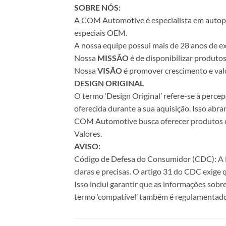
SOBRE NÓS:
A COM Automotive é especialista em autopeça
especiais OEM.
A nossa equipe possui mais de 28 anos de ex
Nossa
MISSÃO
é de disponibilizar produto
Nossa
VISÃO
é promover crescimento e valo
DESIGN ORIGINAL
O termo ‘Design Original’ refere-se à perc
oferecida durante a sua aquisição. Isso abr
COM Automotive busca oferecer produtos de 
Valores.
AVISO:
Código de Defesa do Consumidor (CDC): A Le
claras e precisas. O artigo 31 do CDC exige
Isso inclui garantir que as informações sobr
termo ‘compatível’ também é regulamentado