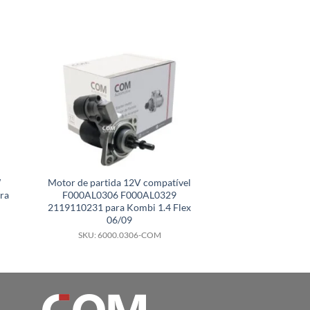
W
Motor de partida 12V compatível
Motor de parti
ra
F000AL0306 F000AL0329
compatível 
2119110231 para Kombi 1.4 Flex
F000AL0153 281
06/09
Hilux 3.0
SKU: 6000.0306-COM
SKU: 6000.