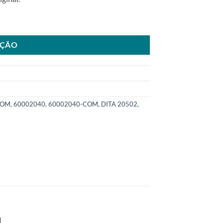
ia Besta 2.7 93/98SKU: 6000.2040-COM quantidade
AÇÃO
COM
,
60002040
,
60002040-COM
,
DITA 20502
,
.