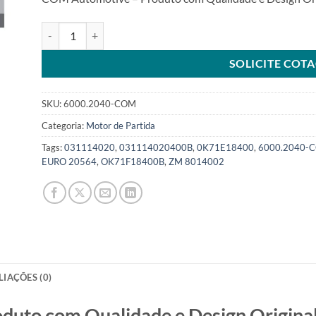
Motor de Partida 12V 11T 2kw comaptível 031114020 para K
SOLICITE COT
SKU:
6000.2040-COM
Categoria:
Motor de Partida
Tags:
031114020
,
031114020400B
,
0K71E18400
,
6000.2040-
EURO 20564
,
OK71F18400B
,
ZM 8014002
LIAÇÕES (0)
o com Qualidade e Design Original