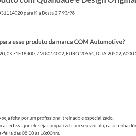
031114020 para Kia Besta 2.7 93/98
s para esse produto da marca COM Automotive?
0, 0K71E18400, ZM 8014002, EURO 20564, DITA 20502, 600
ja feita por um profissional treinado e especializado.
a certeza que ele seja compatível com seu veículo, caso tenha dú
-feira das 08:00 às 18:00hrs.