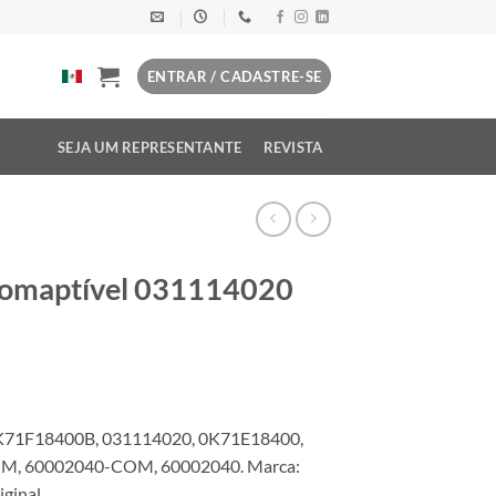
ENTRAR / CADASTRE-SE
SEJA UM REPRESENTANTE
REVISTA
comaptível 031114020
K71F18400B, 031114020, 0K71E18400,
OM, 60002040-COM, 60002040. Marca:
ginal.