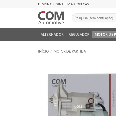
Skip
DESIGN ORIGINAL EM AUTOPEÇAS
to
content
Pesquisar
por:
ALTERNADOR
REGULADOR
MOTOR DE 
INÍCIO
/
MOTOR DE PARTIDA