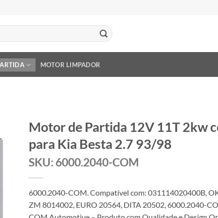
PARTIDA
MOTOR LIMPADOR
Motor de Partida 12V 11T 2kw 
para Kia Besta 2.7 93/98
SKU: 6000.2040-COM
6000.2040-COM. Compatível com: 031114020400B, O
ZM 8014002, EURO 20564, DITA 20502, 6000.2040-C
COM Automotive – Produto com Qualidade e Design Ori