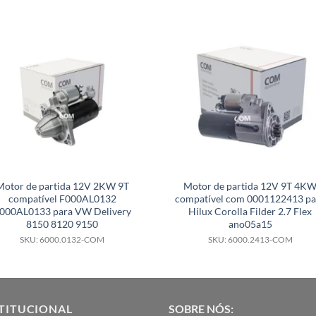
Motor de partida 12V 2KW 9T
Motor de partida 12V 9T 4K
compatível F000AL0132
compatível com 0001122413 pa
000AL0133 para VW Delivery
Hilux Corolla Filder 2.7 Flex
8150 8120 9150
ano05a15
SKU: 6000.0132-COM
SKU: 6000.2413-COM
TITUCIONAL
SOBRE NÓS: