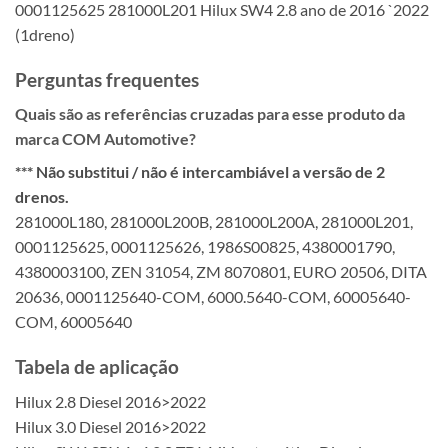
0001125625 281000L201 Hilux SW4 2.8 ano de 2016 `2022
(1dreno)
Perguntas frequentes
Quais são as referências cruzadas para esse produto da
marca COM Automotive?
*** Não substitui / não é intercambiável a versão de 2
drenos.
281000L180, 281000L200B, 281000L200A, 281000L201,
0001125625, 0001125626, 1986S00825, 4380001790,
4380003100, ZEN 31054, ZM 8070801, EURO 20506, DITA
20636, 0001125640-COM, 6000.5640-COM, 60005640-
COM, 60005640
Tabela de aplicação
Hilux 2.8 Diesel 2016>2022
Hilux 3.0 Diesel 2016>2022