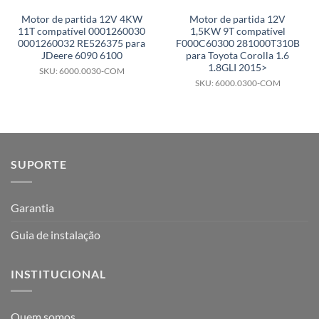
Motor de partida 12V 4KW
Motor de partida 12V
11T compatível 0001260030
1,5KW 9T compatível
0001260032 RE526375 para
F000C60300 281000T310B
JDeere 6090 6100
para Toyota Corolla 1.6
1.8GLI 2015>
SKU: 6000.0030-COM
SKU: 6000.0300-COM
SUPORTE
Garantia
Guia de instalação
INSTITUCIONAL
Quem somos