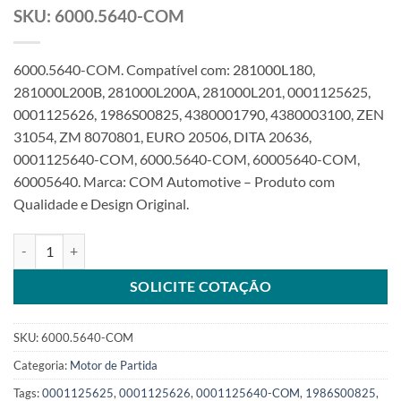
SKU: 6000.5640-COM
6000.5640-COM. Compatível com: 281000L180,
281000L200B, 281000L200A, 281000L201, 0001125625,
0001125626, 1986S00825, 4380001790, 4380003100, ZEN
31054, ZM 8070801, EURO 20506, DITA 20636,
0001125640-COM, 6000.5640-COM, 60005640-COM,
60005640. Marca: COM Automotive – Produto com
Qualidade e Design Original.
Motor de partida 12V 11T 2Kw compatível com 0001125625 281000
SOLICITE COTAÇÃO
SKU:
6000.5640-COM
Categoria:
Motor de Partida
Tags:
0001125625
,
0001125626
,
0001125640-COM
,
1986S00825
,