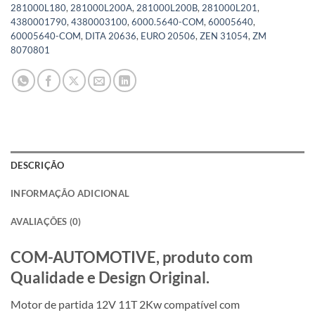
281000L180
,
281000L200A
,
281000L200B
,
281000L201
,
4380001790
,
4380003100
,
6000.5640-COM
,
60005640
,
60005640-COM
,
DITA 20636
,
EURO 20506
,
ZEN 31054
,
ZM
8070801
DESCRIÇÃO
INFORMAÇÃO ADICIONAL
AVALIAÇÕES (0)
COM-AUTOMOTIVE, produto com
Qualidade e Design Original.
Motor de partida 12V 11T 2Kw compatível com