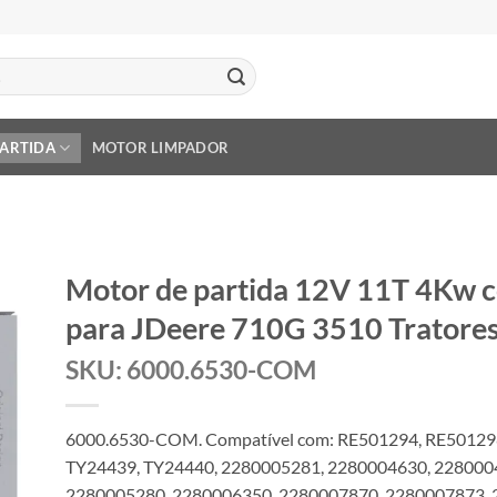
PARTIDA
MOTOR LIMPADOR
Motor de partida 12V 11T 4Kw
para JDeere 710G 3510 Tratore
SKU: 6000.6530-COM
6000.6530-COM. Compatível com: RE501294, RE501298
TY24439, TY24440, 2280005281, 2280004630, 228000
2280005280, 2280006350, 2280007870, 2280007873, 