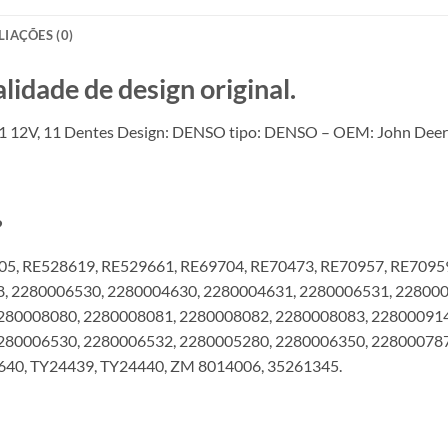
LIAÇÕES (0)
ade de design original.
 12V, 11 Dentes Design: DENSO tipo: DENSO – OEM: John Dee
?
05, RE528619, RE529661, RE69704, RE70473, RE70957, RE7095
8, 2280006530, 2280004630, 2280004631, 2280006531, 22800
280008080, 2280008081, 2280008082, 2280008083, 22800091
280006530, 2280006532, 2280005280, 2280006350, 22800078
640, TY24439, TY24440, ZM 8014006, 35261345.