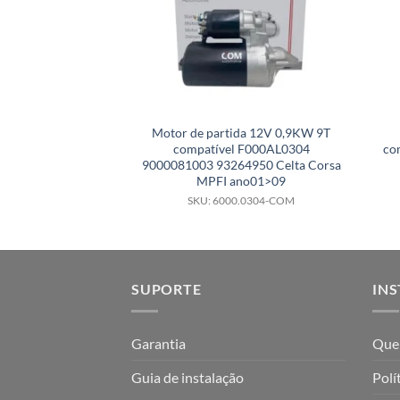
Motor de partida 12V 0,9KW 9T
compatível F000AL0304
co
9000081003 93264950 Celta Corsa
MPFI ano01>09
SKU: 6000.0304-COM
SUPORTE
INS
Garantia
Que
Guia de instalação
Polí