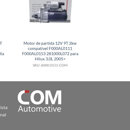
T
Motor de partida 12V 9T 2kw
Motor de partida
compatível F000AL0111
compatível 
la
F000AL0153 281000L072 para
905720100080 JF
Hilux 3.0L 2005>
199
SKU: 6000.0111-COM
SKU: 6000.
ista
nal