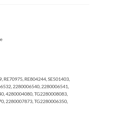
re
9, RE70975, RE804244, SE501403,
06532, 2280006540, 2280006541,
40, 4280004080, TG2280008083,
70, 2280007873, TG2280006350,