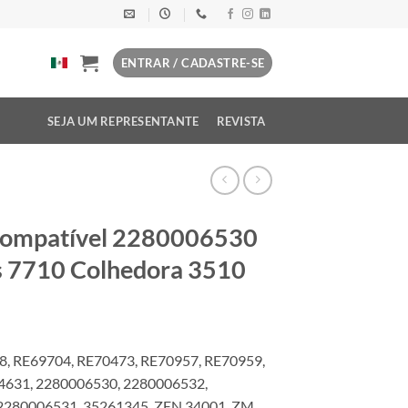
ENTRAR / CADASTRE-SE
SEJA UM REPRESENTANTE
REVISTA
 compatível 2280006530
s 7710 Colhedora 3510
, RE69704, RE70473, RE70957, RE70959,
4631, 2280006530, 2280006532,
2280006531, 35261345, ZEN 34001, ZM