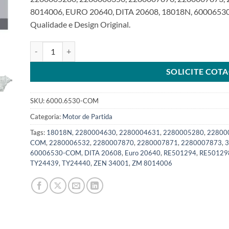
8014006, EURO 20640, DITA 20608, 18018N, 60006530
Qualidade e Design Original.
Motor de partida 12V 11T 4Kw compatível 2280006530 para 
SOLICITE COT
SKU:
6000.6530-COM
Categoria:
Motor de Partida
Tags:
18018N
,
2280004630
,
2280004631
,
2280005280
,
22800
COM
,
2280006532
,
2280007870
,
2280007871
,
2280007873
,
3
60006530-COM
,
DITA 20608
,
Euro 20640
,
RE501294
,
RE50129
TY24439
,
TY24440
,
ZEN 34001
,
ZM 8014006