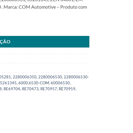
 . Marca: COM Automotive – Produto com
JDeere 710G 3510 Tratores 7710 Colhedora 3510SKU: 6000.6530-COM 
AÇÃO
05281
,
2280006350
,
2280006530
,
2280006530-
5261345
,
6000.6530-COM
,
60006530
,
8
,
RE69704
,
RE70473
,
RE70957
,
RE70959
,