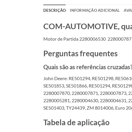
DESCRIÇÃO
INFORMAÇÃO ADICIONAL
AVA
COM-AUTOMOTIVE, qualid
Motor de Partida 2280006530 2280007871
Perguntas frequentes
Quais são as referências cruzadas
John Deere: RE501294, RE501298, RE5061
SE501853, SE501866, RE501294, RE50129
2280007870, 2280007871, 2280007873, 2
2280005281, 2280004630, 2280004631, 2
SE501403, TY24439, ZM 8014006, Euro 20
Tabela de aplicação