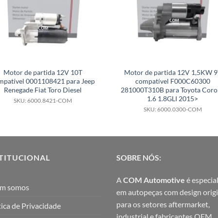
Motor de partida 12V 10T
Motor de partida 12V 1,5KW 9
mpatível 0001108421 para Jeep
compatível F000C60300
Renegade Fiat Toro Diesel
281000T310B para Toyota Corol
1.6 1.8GLI 2015>
SKU: 6000.8421-COM
SKU: 6000.0300-COM
TITUCIONAL
SOBRE NÓS:
A
COM Automotive
é especial
m somos
em autopeças com design origi
para os setores aftermarket,
tica de Privacidade
industrial e fabricantes OEM.