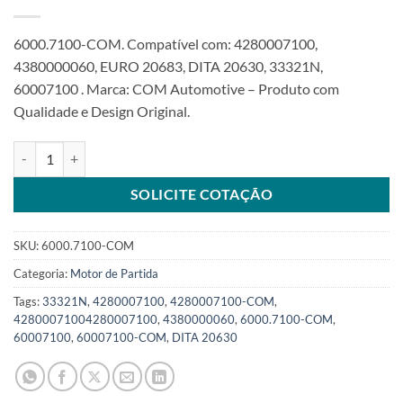
6000.7100-COM. Compatível com: 4280007100,
4380000060, EURO 20683, DITA 20630, 33321N,
60007100 . Marca: COM Automotive – Produto com
Qualidade e Design Original.
Motor de partida 24V 10T compatível 4280007100 4,8KW para Kom
SOLICITE COTAÇÃO
SKU:
6000.7100-COM
Categoria:
Motor de Partida
Tags:
33321N
,
4280007100
,
4280007100-COM
,
42800071004280007100
,
4380000060
,
6000.7100-COM
,
60007100
,
60007100-COM
,
DITA 20630