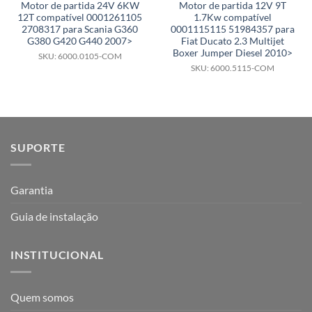
Motor de partida 24V 6KW
Motor de partida 12V 9T
12T compatível 0001261105
1.7Kw compatível
2708317 para Scania G360
0001115115 51984357 para
G380 G420 G440 2007>
Fiat Ducato 2.3 Multijet
Boxer Jumper Diesel 2010>
SKU: 6000.0105-COM
SKU: 6000.5115-COM
SUPORTE
Garantia
Guia de instalação
INSTITUCIONAL
Quem somos