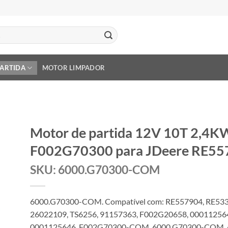
PARTIDA
MOTOR LIMPADOR
Motor de partida 12V 10T 2,4K
F002G70300 para JDeere RE55
SKU: 6000.G70300-COM
6000.G70300-COM. Compatível com: RE557904, RE533
26022109, TS6256, 91157363, F002G20658, 00011256
0001125646, F002G70300-COM, 6000.G70300-COM, 