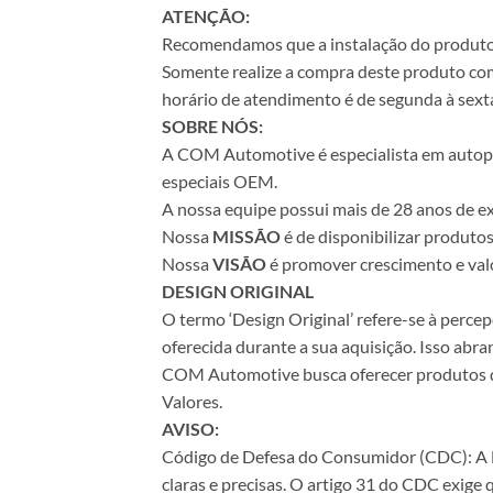
ATENÇÃO:
Recomendamos que a instalação do produto se
Somente realize a compra deste produto com 
horário de atendimento é de segunda à sexta
SOBRE NÓS:
A COM Automotive é especialista em autopeça
especiais OEM.
A nossa equipe possui mais de 28 anos de ex
Nossa
MISSÃO
é de disponibilizar produto
Nossa
VISÃO
é promover crescimento e valo
DESIGN ORIGINAL
O termo ‘Design Original’ refere-se à perc
oferecida durante a sua aquisição. Isso abr
COM Automotive busca oferecer produtos de 
Valores.
AVISO:
Código de Defesa do Consumidor (CDC): A Le
claras e precisas. O artigo 31 do CDC exige