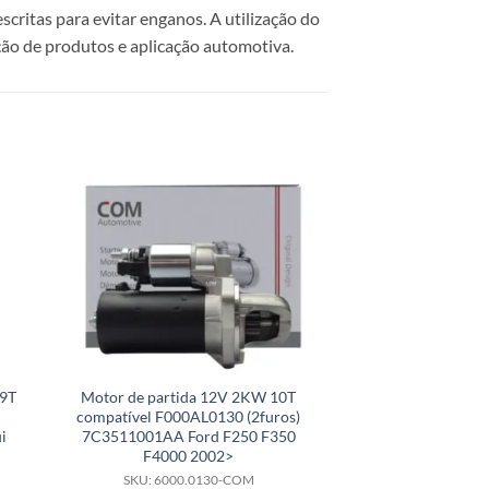
scritas para evitar enganos. A utilização do
ão de produtos e aplicação automotiva.
 9T
Motor de partida 12V 2KW 10T
Motor de partida 
compatível F000AL0130 (2furos)
compatível 
i
7C3511001AA Ford F250 F350
A0031511301 e
F4000 2002>
L12
SKU: 6000.0130-COM
SKU: 6000.