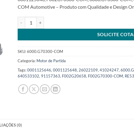
COM Automotive – Produto com Qualidade e Design Ori
Motor de partida 12V 10T 2,4KW compatível com F002G703
SOLICITE COT
SKU:
6000.G70300-COM
Categoria:
Motor de Partida
Tags:
0001125646
,
0001125648
,
26022109
,
41024247
,
6000.
640533102
,
91157363
,
F002G20658
,
F002G70300-COM
,
RE5
LIAÇÕES (0)