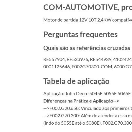
COM-AUTOMOTIVE, produt
Motor de partida 12V 10T 2,4KW compatí
Perguntas frequentes
Quais são as referências cruzada
RE557904, RE533976, RE544939, 4102424
0001125646, F002G70300-COM, 6000.G
Tabela de aplicação
Aplicação: John Deere 5045E 5055E 5065E
Diferenças na Prática e Aplicação-->
-->F002.G20.658: Vinculado aos primeiros t
-->F002.G70.300: Além de atender a essa me
(indo do 5055E até o 5080E). F002.G70.300 