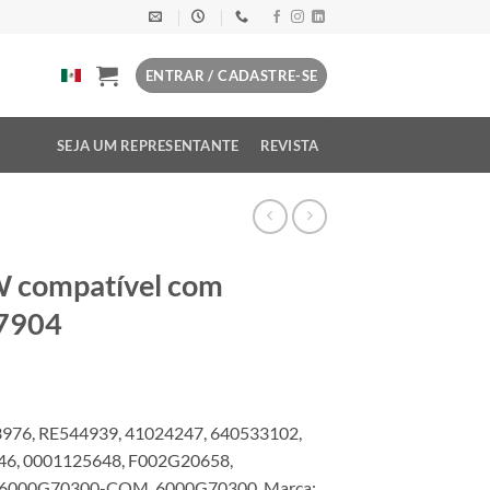
ENTRAR / CADASTRE-SE
SEJA UM REPRESENTANTE
REVISTA
W compatível com
7904
976, RE544939, 41024247, 640533102,
46, 0001125648, F002G20658,
6000G70300-COM, 6000G70300. Marca: