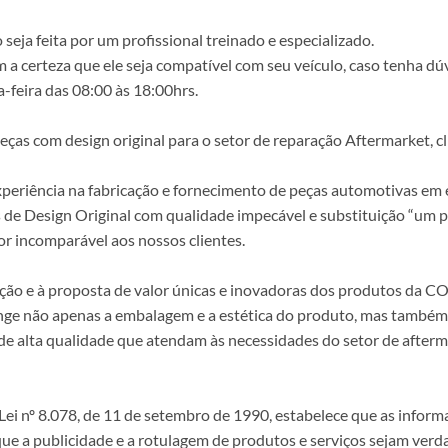
ja feita por um profissional treinado e especializado.
a certeza que ele seja compatível com seu veículo, caso tenha dú
-feira das 08:00 às 18:00hrs.
s com design original para o setor de reparação Aftermarket, clie
periência na fabricação e fornecimento de peças automotivas em e
s de Design Original com qualidade impecável e substituição “um p
r incomparável aos nossos clientes.
epção e à proposta de valor únicas e inovadoras dos produtos da
ange não apenas a embalagem e a estética do produto, mas também a
alta qualidade que atendam às necessidades do setor de afterma
i nº 8.078, de 11 de setembro de 1990, estabelece que as infor
 que a publicidade e a rotulagem de produtos e serviços sejam ver