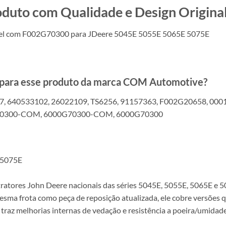
o com Qualidade e Design Original
vel com F002G70300 para JDeere 5045E 5055E 5065E 5075E
s para esse produto da marca COM Automotive?
7, 640533102, 26022109, TS6256, 91157363, F002G20658, 00
70300-COM, 6000G70300-COM, 6000G70300
 5075E
ratores John Deere nacionais das séries 5045E, 5055E, 5065E e 5
sma frota como peça de reposição atualizada, ele cobre versões 
traz melhorias internas de vedação e resistência a poeira/umidad