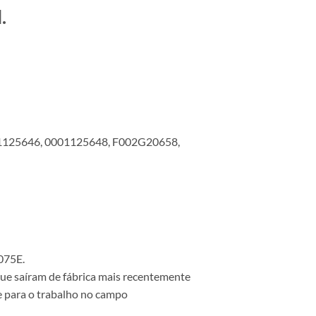
.
01125646, 0001125648, F002G20658,
075E.
que saíram de fábrica mais recentemente
e para o trabalho no campo