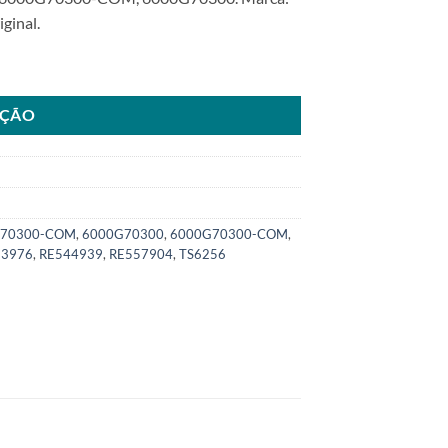
ginal.
00 para JDeere RE557904SKU: 6000.G70300-COM quantidade
AÇÃO
G70300-COM
,
6000G70300
,
6000G70300-COM
,
33976
,
RE544939
,
RE557904
,
TS6256