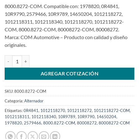
8000.8272-COM. Compatible con: 1978820, 0R4841,
10R9790, 2579466, 10R9789, 14650204, 1012118272,
1012118311, 1012118340, 1012118270, 1012118272-
COM, 8000.8272-COM, 80008272-COM, 80008272.
Marca: COM Automotive – Producto con calidad y diseño
originales.
Alternador 24V 95A sin polea compatible 1012118272 para Caterpi
AGREGAR COTIZACIÓN
SKU:
8000.8272-COM
Categoría:
Alternador
Etiquetas:
0R4841
,
1012118270
,
1012118272
,
1012118272-COM
,
1012118311
,
1012118340
,
10R9789
,
10R9790
,
14650204
,
1978820
,
2579466
,
8000.8272-COM
,
80008272
,
80008272-COM