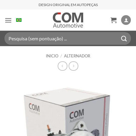
Saltar
DESIGN ORIGINAL EM AUTOPEÇAS
al
contenido
Buscar
por:
INICIO
/
ALTERNADOR