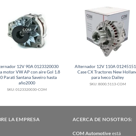
ternador 12V 90A 0123320030
Alternador 12V 110A 0124515
a motor VW AP con aire Gol 1.8
Case CX Tractores New Hollan
.0 Parati Santana Saveiro hasta
para Iveco Dailey
año2000
SKU: 8000.5113-COM
SKU: 0123320030-COM
RE LA EMPRESA
ACERCA DE NOSOTROS:
COM Automotive
está