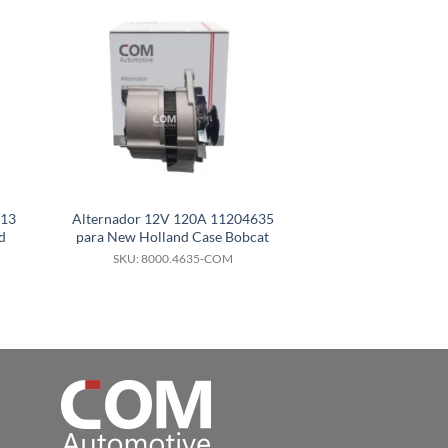
113
Alternador 12V 120A 11204635
Alternador 12V 
d
para New Holland Case Bobcat
para Hyundai H
SKU: 8000.4635-COM
SKU: 8000.