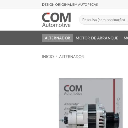
Saltar
DESIGN ORIGINAL EM AUTOPEÇAS
al
contenido
Buscar
por:
ALTERNADOR
MOTOR DE ARRANQUE
M
INICIO
/
ALTERNADOR