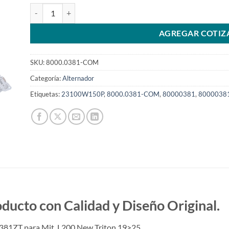
Alternador 12V 95A compatible con A5TLA381ZT para Mit. 
AGREGAR COTIZ
SKU:
8000.0381-COM
Categoría:
Alternador
Etiquetas:
23100W150P
,
8000.0381-COM
,
80000381
,
8000038
to con Calidad y Diseño Original.
381ZT para Mit. L200 New Triton 19>25