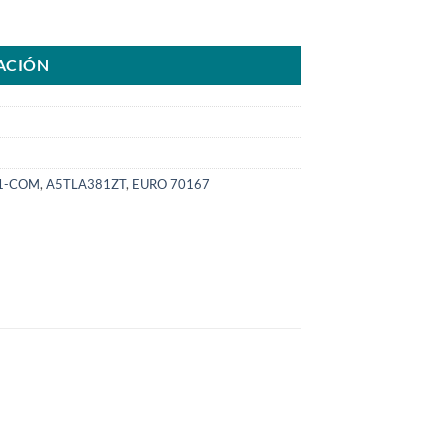
L200 New Triton 19>25SKU: 8000.0381-COM cantidad
ACIÓN
1-COM
,
A5TLA381ZT
,
EURO 70167