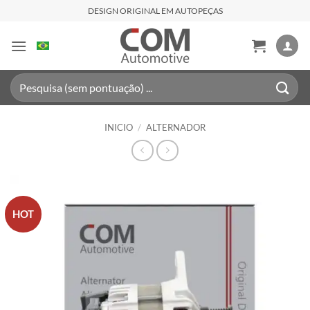
Saltar
DESIGN ORIGINAL EM AUTOPEÇAS
al
contenido
Buscar
por:
INICIO
/
ALTERNADOR
HOT