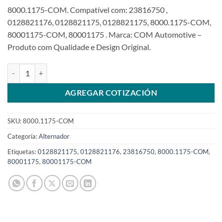
8000.1175-COM. Compatível com: 23816750 ,
0128821176, 0128821175, 0128821175, 8000.1175-COM,
80001175-COM, 80001175 . Marca: COM Automotive –
Produto com Qualidade e Design Original.
Alternator 24V 150A LIN comaptible con 0128821175 para Volvo E
AGREGAR COTIZACIÓN
SKU:
8000.1175-COM
Categoría:
Alternador
Etiquetas:
0128821175
,
0128821176
,
23816750
,
8000.1175-COM
,
80001175
,
80001175-COM