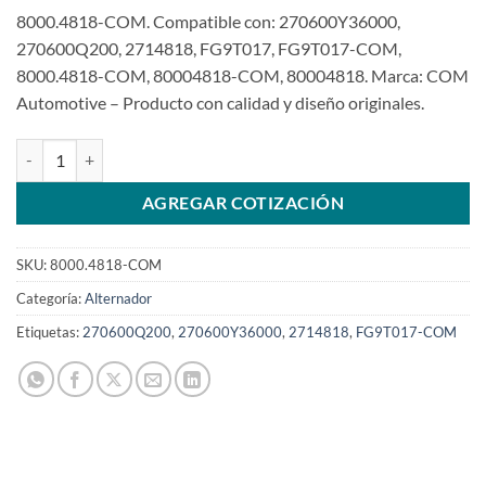
8000.4818-COM. Compatible con: 270600Y36000,
270600Q200, 2714818, FG9T017, FG9T017-COM,
8000.4818-COM, 80004818-COM, 80004818. Marca: COM
Automotive – Producto con calidad y diseño originales.
Alternador 12V 90A (Lin) compatible con FG9T017 para Toyota Yar
AGREGAR COTIZACIÓN
SKU:
8000.4818-COM
Categoría:
Alternador
Etiquetas:
270600Q200
,
270600Y36000
,
2714818
,
FG9T017-COM