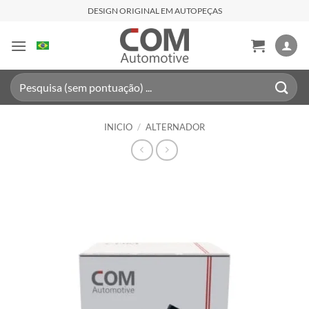
Saltar
DESIGN ORIGINAL EM AUTOPEÇAS
al
contenido
Buscar
por:
INICIO
/
ALTERNADOR