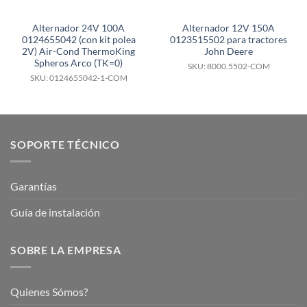
Alternador 24V 100A
Alternador 12V 150A
0124655042 (con kit polea
0123515502 para tractores
2V) Air-Cond ThermoKing
John Deere
Spheros Arco (TK=0)
SKU: 8000.5502-COM
SKU: 0124655042-1-COM
SOPORTE TÉCNICO
Garantías
Guía de instalación
SOBRE LA EMPRESA
Quienes Sómos?