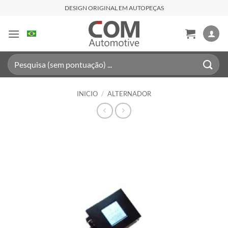
Saltar
DESIGN ORIGINAL EM AUTOPEÇAS
al
contenido
Buscar
por:
INICIO
/
ALTERNADOR