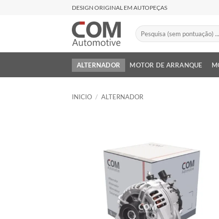
Saltar
DESIGN ORIGINAL EM AUTOPEÇAS
al
contenido
Buscar
por:
ALTERNADOR
MOTOR DE ARRANQUE
M
INICIO
/
ALTERNADOR