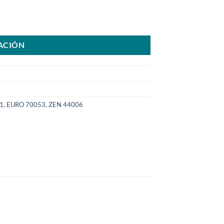
8 16V año00>07SKU: 8000.0025-COM cantidad
ACIÓN
1
,
EURO 70053
,
ZEN 44006