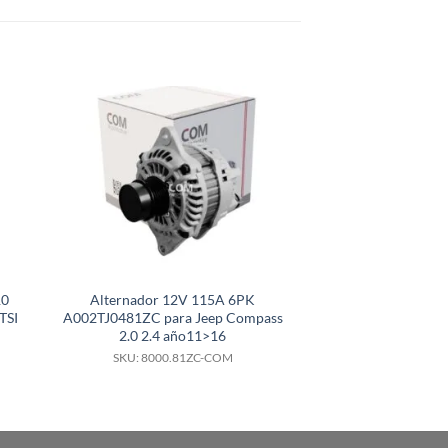
10
Alternador 12V 115A 6PK
Alternador 24V 
TSI
A002TJ0481ZC para Jeep Compass
para motor Scani
2.0 2.4 año11>16
SKU: 8000.
SKU: 8000.81ZC-COM