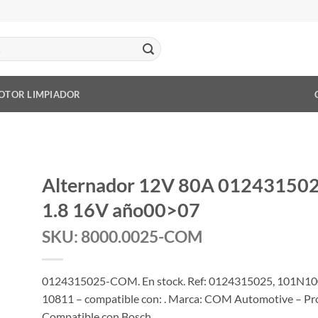
OTOR LIMPIADOR
Alternador 12V 80A 0124315025
1.8 16V año00>07
SKU: 8000.0025-COM
0124315025-COM. En stock. Ref: 0124315025, 101N1
10811 – compatible con: . Marca: COM Automotive – Prod
Compatible con Bosch