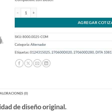
Alternador 12V 80A 0124315025 para Toyota Corolla 1.6 1.
AGREGAR COTIZ
SKU:
8000.0025-COM
Categoría:
Alternador
Etiquetas:
0124315025
,
270600D020
,
270600D280
,
DITA 1081
ALORACIONES (0)
d de diseño original.