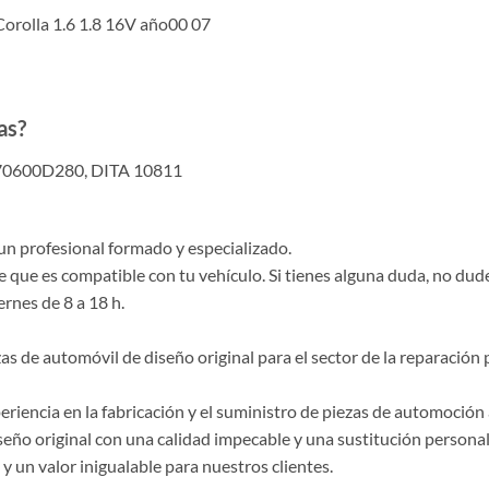
rolla 1.6 1.8 16V año00 07
as?
70600D280, DITA 10811
un profesional formado y especializado.
e que es compatible con tu vehículo. Si tienes alguna duda, no du
ernes de 8 a 18 h.
de automóvil de diseño original para el sector de la reparación p
riencia en la fabricación y el suministro de piezas de automoción 
ño original con una calidad impecable y una sustitución personal
 un valor inigualable para nuestros clientes.