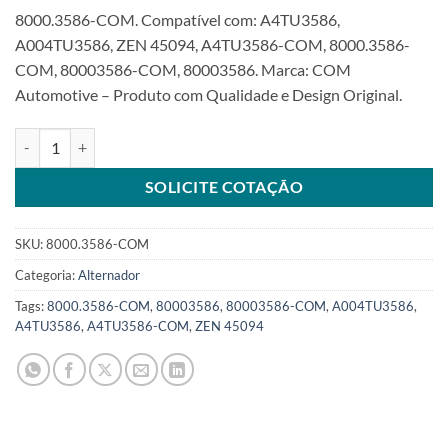
8000.3586-COM. Compatível com: A4TU3586,
A004TU3586, ZEN 45094, A4TU3586-COM, 8000.3586-
COM, 80003586-COM, 80003586. Marca: COM
Automotive – Produto com Qualidade e Design Original.
Alternador 24V 50A 2V compatível com A4TU3586 para Caterpillar
SOLICITE COTAÇÃO
SKU:
8000.3586-COM
Categoria:
Alternador
Tags:
8000.3586-COM
,
80003586
,
80003586-COM
,
A004TU3586
,
A4TU3586
,
A4TU3586-COM
,
ZEN 45094