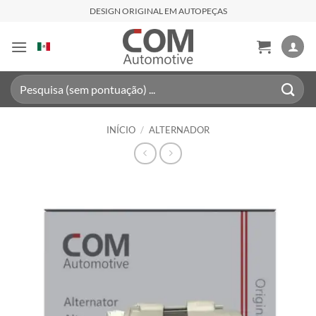
Skip
DESIGN ORIGINAL EM AUTOPEÇAS
to
content
Pesquisar
por:
INÍCIO
/
ALTERNADOR