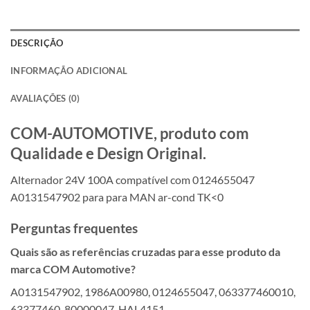
DESCRIÇÃO
INFORMAÇÃO ADICIONAL
AVALIAÇÕES (0)
COM-AUTOMOTIVE, produto com
Qualidade e Design Original.
Alternador 24V 100A compatível com 0124655047
A0131547902 para para MAN ar-cond TK<0
Perguntas frequentes
Quais são as referências cruzadas para esse produto da
marca COM Automotive?
A0131547902, 1986A00980, 0124655047, 063377460010,
63377460, 80000047, HAL4151