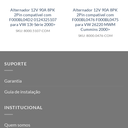
Alternador 12V 90A 8PK
Alternador 12V 90A 8PK
2Pin compatível com
2Pin compatível com
F000BL04D2 0124325107
F000BL0476 F000BL0475
para VW 13t-Série 2000>
para VW 26220 MWM
Cummins 2000>
SKU: 8000.5107-COM
SKU: 8000.0476-COM
SUPORTE
Garantia
Guia de instalação
INSTITUCIONAL
Quem somos