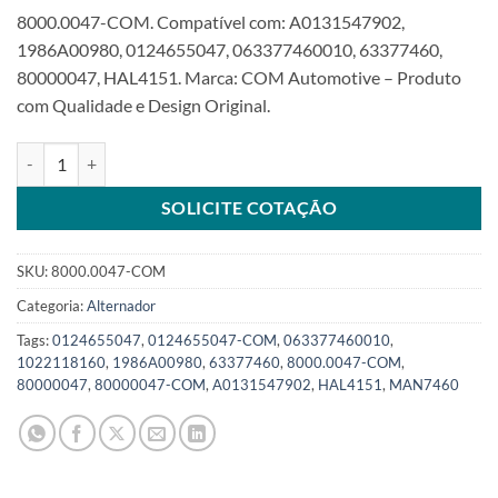
8000.0047-COM. Compatível com: A0131547902,
1986A00980, 0124655047, 063377460010, 63377460,
80000047, HAL4151. Marca: COM Automotive – Produto
com Qualidade e Design Original.
Alternador 24V 100A compatível 0124655047 para MAN ar-cond TK 
SOLICITE COTAÇÃO
SKU:
8000.0047-COM
Categoria:
Alternador
Tags:
0124655047
,
0124655047-COM
,
063377460010
,
1022118160
,
1986A00980
,
63377460
,
8000.0047-COM
,
80000047
,
80000047-COM
,
A0131547902
,
HAL4151
,
MAN7460