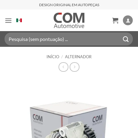
Skip
DESIGN ORIGINAL EM AUTOPEÇAS
to
content
Pesquisar
por:
INÍCIO
/
ALTERNADOR