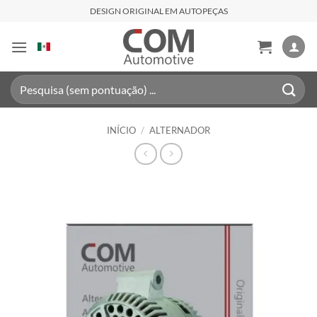
Skip
DESIGN ORIGINAL EM AUTOPEÇAS
to
content
Pesquisar
por:
INÍCIO
/
ALTERNADOR