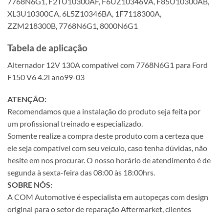
7768N6G1, F2TU10300AF, F6UZ10346VA, F85U10300AB,
XL3U10300CA, 6L5Z10346BA, 1F7118300A,
ZZM218300B, 7768N6G1, 8000N6G1
Tabela de aplicação
Alternador 12V 130A compatível com 7768N6G1 para Ford
F150 V6 4.2l ano99-03
ATENÇÃO:
Recomendamos que a instalação do produto seja feita por
um profissional treinado e especializado.
Somente realize a compra deste produto com a certeza que
ele seja compatível com seu veículo, caso tenha dúvidas, não
hesite em nos procurar. O nosso horário de atendimento é de
segunda à sexta-feira das 08:00 às 18:00hrs.
SOBRE NÓS:
A COM Automotive é especialista em autopeças com design
original para o setor de reparação Aftermarket, clientes