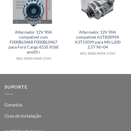
Alternador 12V 90A
Alternador 12V 90A
compatível com
compatível A2T82899A
F000BL0468 F000BL0467
A3T15099 para Mit L200
para Ford Cargo 815E 816E
2.5T 96>04
ano05>
SKU: 8000.899A-COM
SKU: 8000.0468-COM
SUPORTE
Garantia
Guia de instalação