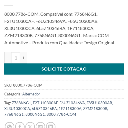
8000.7786-COM. Compatível com: 7768N6G1,
F2TU10300AF, F6UZ10346VA, F85U10300AB,
XL3U10300CA, 6L5Z10346BA, 1F7118300A,
ZZM218300B, 7768N6G1, 8000N6G1 . Marca: COM
Automotive – Produto com Qualidade e Design Original.
Alternador 12V 130A compatível com 7768N6G1 para Ford F150 V6
SOLICITE COTAÇÃO
SKU:
8000.7786-COM
Categoria:
Alternador
Tag:
7768N6G1, F2TU10300AF, F6UZ10346VA, F85U10300AB,
XL3U10300CA, 6L5Z10346BA, 1F7118300A, ZZM218300B,
7768N6G1, 8000N6G1, 8000.7786-COM