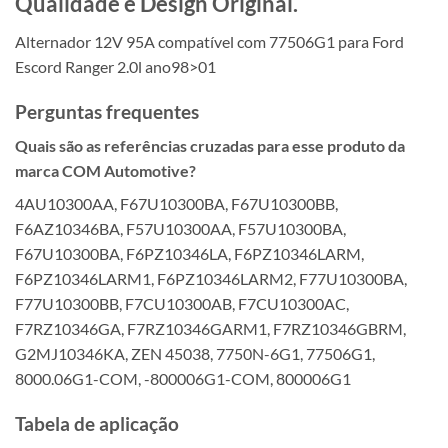
Qualidade e Design Original.
Alternador 12V 95A compatível com 77506G1 para Ford
Escord Ranger 2.0l ano98>01
Perguntas frequentes
Quais são as referências cruzadas para esse produto da
marca COM Automotive?
4AU10300AA, F67U10300BA, F67U10300BB,
F6AZ10346BA, F57U10300AA, F57U10300BA,
F67U10300BA, F6PZ10346LA, F6PZ10346LARM,
F6PZ10346LARM1, F6PZ10346LARM2, F77U10300BA,
F77U10300BB, F7CU10300AB, F7CU10300AC,
F7RZ10346GA, F7RZ10346GARM1, F7RZ10346GBRM,
G2MJ10346KA, ZEN 45038, 7750N-6G1, 77506G1,
8000.06G1-COM, -800006G1-COM, 800006G1
Tabela de aplicação