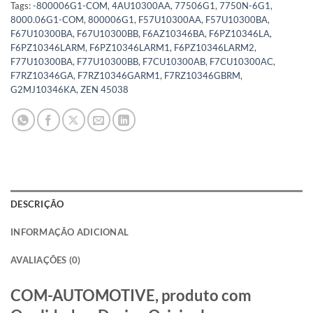
Tags:
-800006G1-COM
,
4AU10300AA
,
77506G1
,
7750N-6G1
,
8000.06G1-COM
,
800006G1
,
F57U10300AA
,
F57U10300BA
,
F67U10300BA
,
F67U10300BB
,
F6AZ10346BA
,
F6PZ10346LA
,
F6PZ10346LARM
,
F6PZ10346LARM1
,
F6PZ10346LARM2
,
F77U10300BA
,
F77U10300BB
,
F7CU10300AB
,
F7CU10300AC
,
F7RZ10346GA
,
F7RZ10346GARM1
,
F7RZ10346GBRM
,
G2MJ10346KA
,
ZEN 45038
DESCRIÇÃO
INFORMAÇÃO ADICIONAL
AVALIAÇÕES (0)
COM-AUTOMOTIVE, produto com