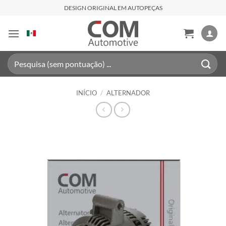
Skip
DESIGN ORIGINAL EM AUTOPEÇAS
to
content
Pesquisar
por:
INÍCIO
/
ALTERNADOR