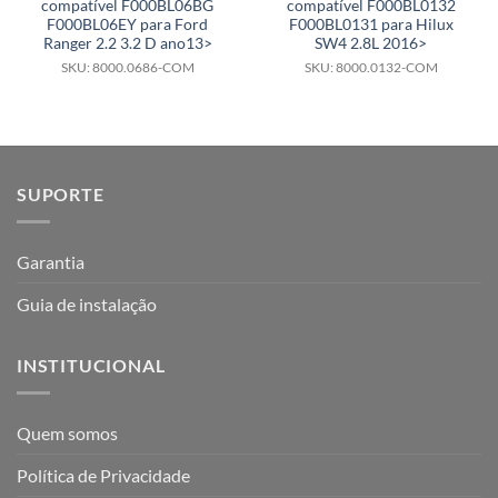
compatível F000BL06BG
compatível F000BL0132
F000BL06EY para Ford
F000BL0131 para Hilux
Ranger 2.2 3.2 D ano13>
SW4 2.8L 2016>
SKU: 8000.0686-COM
SKU: 8000.0132-COM
SUPORTE
Garantia
Guia de instalação
INSTITUCIONAL
Quem somos
Política de Privacidade