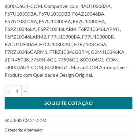
8000.06G1-COM. Compatível com: 4AU10300AA,
F67U10300BA, F67U10300BB, F6AZ10346BA,
F57U10300AA, F57U10300BA, F67U10300BA,
F6PZ10346LA, F6PZ10346LARM, F6PZ10346LARM1,
F6PZ10346LARM2, F77U10300BA, F77U10300BB,
F7CU10300AB, F7CU10300AC, F7RZ10346GA,
F7RZ10346GARM1, F7RZ10346GBRM, G2MJ10346KA,
ZEN 45038, 7750N-6G1, 77506G1, 8000.06G1-COM,
-800006G1-COM, 800006G1 . Marca: COM Automotive –
Produto com Qualidade e Design Original.
Alternador 12V 95A compatível com 77506G1 para Ford Escord 2.0
SOLICITE COTAÇÃO
SKU:
8000.06G1-COM
Categoria:
Alternador