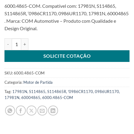
6000.4865-COM. Compatível com: 17981N, S114865,
S114865R, ‘0986CR1170, 0986UR1170, 17981N, 60004865
. Marca: COM Automotive – Produto com Qualidade e
Design Original.
Motor de Partida 12V 8T compatível S114865 para Nissan Sentra 1
SOLICITE COTAÇÃO
SKU:
6000.4865-COM
Categoria:
Motor de Partida
Tag:
17981N, S114865, S114865R, '0986CR1170, 0986UR1170,
17981N, 60004865, 6000.4865-COM