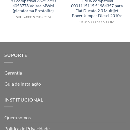
9T compatível 35259750
1.7Kw compatível
4053778 Volare MWM
0001115115 51984357 para
(plataforma Prestolite)
Fiat Ducato 2.3 Multijet
Boxer Jumper Diesel 2010>
SKU: 6000.9750-COM
SKU: 6000.5115-COM
SUPORTE
Garantia
Guia de instalação
INSTITUCIONAL
Quem somos
Política de Privacidade