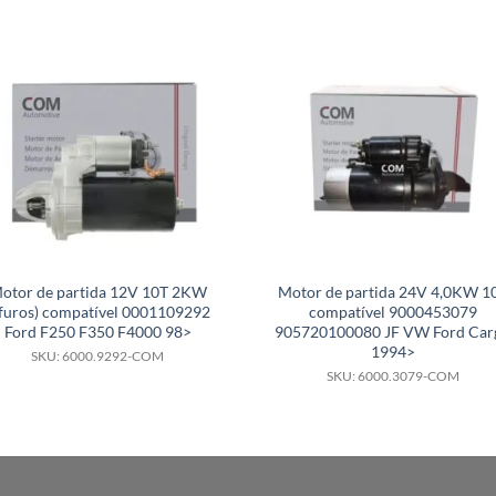
otor de partida 12V 10T 2KW
Motor de partida 24V 4,0KW 1
furos) compatível 0001109292
compatível 9000453079
Ford F250 F350 F4000 98>
905720100080 JF VW Ford Car
1994>
SKU: 6000.9292-COM
SKU: 6000.3079-COM