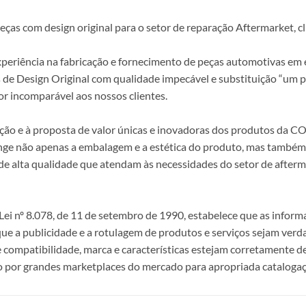
s com design original para o setor de reparação Aftermarket, clie
periência na fabricação e fornecimento de peças automotivas em e
s de Design Original com qualidade impecável e substituição “um p
r incomparável aos nossos clientes.
epção e à proposta de valor únicas e inovadoras dos produtos da
ange não apenas a embalagem e a estética do produto, mas também a
alta qualidade que atendam às necessidades do setor de afterma
i nº 8.078, de 11 de setembro de 1990, estabelece que as infor
 que a publicidade e a rotulagem de produtos e serviços sejam ver
e compatibilidade, marca e características estejam corretamente de
 por grandes marketplaces do mercado para apropriada catalogaç