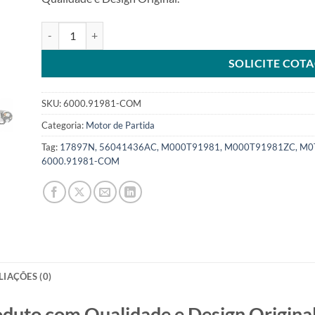
Motor de Partida 12V 10T 1.2Kw compatível M0T91981 para 
SOLICITE COT
SKU:
6000.91981-COM
Categoria:
Motor de Partida
Tag:
17897N, 56041436AC, M000T91981, M000T91981ZC, M0T
6000.91981-COM
LIAÇÕES (0)
o com Qualidade e Design Original