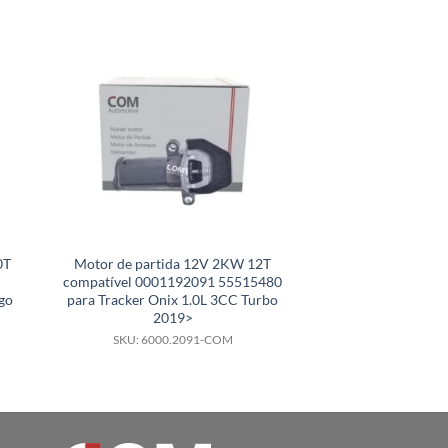
0T
Motor de partida 12V 2KW 12T
Motor de partida 
compatível 0001192091 55515480
compatível 
go
para Tracker Onix 1.0L 3CC Turbo
A0031511301 e
2019>
L12
SKU: 6000.2091-COM
SKU: 6000.