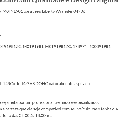
el M0T91981 para Jeep Liberty Wrangler 04>06
?
0T91981ZC, M0T91981, M0T91981ZC, 17897N, 600091981
L 148Cu. In. l4 GAS DOHC naturalmente aspirado.
ja feita por um profissional treinado e especializado.
a certeza que ele seja compatível com seu veículo, caso tenha dú
-feira das 08:00 às 18:00hrs.