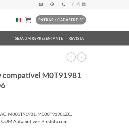
ENTRAR / CADASTRE-SE
SEJA UM REPRESENTANTE
REVISTA
Kw compatível M0T91981
06
36AC, M000T91981, M000T91981ZC,
 COM Automotive – Produto com