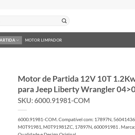
PARTIDA
MOTOR LIMPADOR
Motor de Partida 12V 10T 1.2
para Jeep Liberty Wrangler 04>
SKU: 6000.91981-COM
6000.91981-COM. Compatível com: 17897N, 560414
M0T91981, M0T91981ZC, 17897N, 600091981 . Marca:
Qualidade e Design Original.