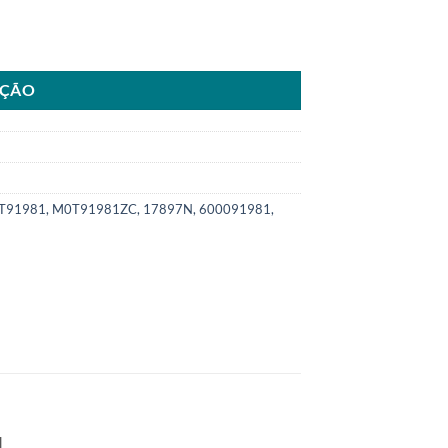
Jeep Liberty Wrangler 04>06SKU: 6000.91981-COM quantidade
AÇÃO
91981, M0T91981ZC, 17897N, 600091981,
.