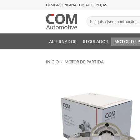
Skip
DESIGN ORIGINAL EM AUTOPEÇAS
to
content
Pesquisar
por:
ALTERNADOR
REGULADOR
MOTOR DE 
INÍCIO
/
MOTOR DE PARTIDA