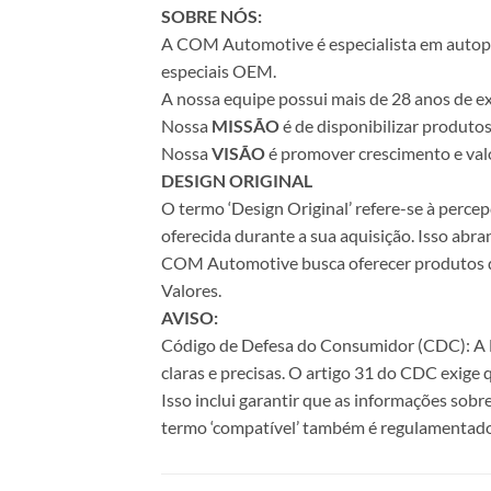
SOBRE NÓS:
A COM Automotive é especialista em autopeça
especiais OEM.
A nossa equipe possui mais de 28 anos de ex
Nossa
MISSÃO
é de disponibilizar produto
Nossa
VISÃO
é promover crescimento e valo
DESIGN ORIGINAL
O termo ‘Design Original’ refere-se à perc
oferecida durante a sua aquisição. Isso abr
COM Automotive busca oferecer produtos de 
Valores.
AVISO:
Código de Defesa do Consumidor (CDC): A Le
claras e precisas. O artigo 31 do CDC exige
Isso inclui garantir que as informações sobr
termo ‘compatível’ também é regulamentado