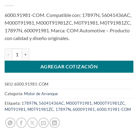
6000.91981-COM. Compatible con: 17897N, 56041436AC,
M000T91981, M000T91981ZC, M0T91981, M0T91981ZC,
17897N, 600091981. Marca: COM Automotive – Producto
con calidad y diseño originales.
Motor de arranque 12V 10T compatible con 1,2Kw M0T91981 para J
AGREGAR COTIZACIÓN
SKU:
6000.91981-COM
Categoría:
Motor de Arranque
Etiqueta:
17897N, 56041436AC, M000T91981, M000T91981ZC,
M0T91981, M0T91981ZC, 17897N, 600091981, 6000.91981-COM