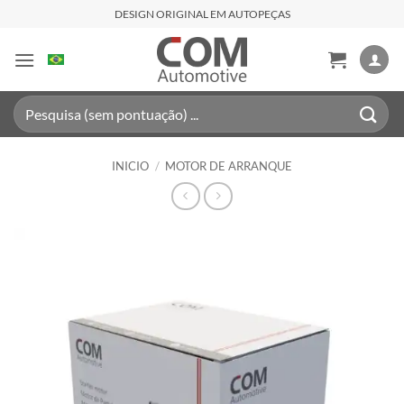
Saltar
DESIGN ORIGINAL EM AUTOPEÇAS
al
contenido
Buscar
por:
INICIO
/
MOTOR DE ARRANQUE