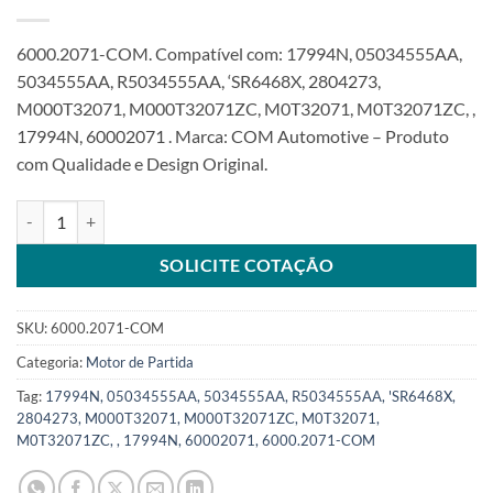
6000.2071-COM. Compatível com: 17994N, 05034555AA,
5034555AA, R5034555AA, ‘SR6468X, 2804273,
M000T32071, M000T32071ZC, M0T32071, M0T32071ZC, ,
17994N, 60002071 . Marca: COM Automotive – Produto
com Qualidade e Design Original.
Motor de Partida 12V 8T 1.2Kw compatível M000T32071 para Chry 
SOLICITE COTAÇÃO
SKU:
6000.2071-COM
Categoria:
Motor de Partida
Tag:
17994N, 05034555AA, 5034555AA, R5034555AA, 'SR6468X,
2804273, M000T32071, M000T32071ZC, M0T32071,
M0T32071ZC, , 17994N, 60002071, 6000.2071-COM