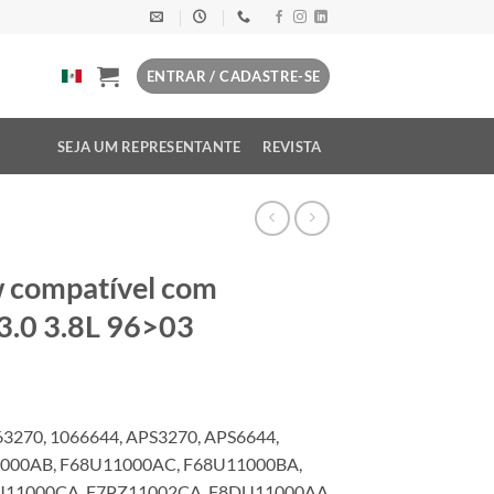
ENTRAR / CADASTRE-SE
SEJA UM REPRESENTANTE
REVISTA
w compatível com
3.0 3.8L 96>03
3270, 1066644, APS3270, APS6644,
11000AB, F68U11000AC, F68U11000BA,
U11000CA, F7PZ11002CA, F8DU11000AA,