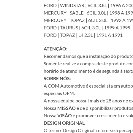
FORD | WINDSTAR | 6CIL 3.8L | 1996 A 200
MERCURY | SABLE | 6CIL 3.0L | 1998 A 199
MERCURY | TOPAZ | 6CIL 3.0L | 1992 A 19
FORD | TAURUS | 6CIL 3.0L | 1999 A 1999,
FORD | TOPAZ | L4 2.3L | 1991 A 1991
ATENÇÃO:
Recomendamos que a instalação do produto se
Somente realize a compra deste produto com 
horário de atendimento é de segunda à sexta
SOBRE NÓS:
A COM Automotive é especialista em autopeça
especiais OEM.
A nossa equipe possui mais de 28 anos de ex
Nossa
MISSÃO
é de disponibilizar produto
Nossa
VISÃO
é promover crescimento e valo
DESIGN ORIGINAL
O termo ‘Design Original’ refere-se à perc