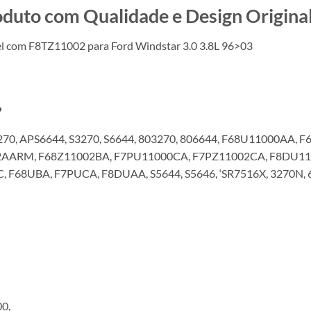
o com Qualidade e Design Original
l com F8TZ11002 para Ford Windstar 3.0 3.8L 96>03
?
270, APS6644, S3270, S6644, 803270, 806644, F68U11000AA,
2AARM, F68Z11002BA, F7PU11000CA, F7PZ11002CA, F8DU1
 F68UBA, F7PUCA, F8DUAA, S5644, S5646, ‘SR7516X, 3270N,
0,