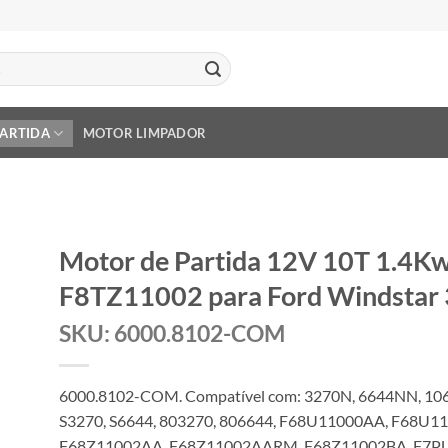
PARTIDA
MOTOR LIMPADOR
Motor de Partida 12V 10T 1.4K
F8TZ11002 para Ford Windstar 
SKU: 6000.8102-COM
6000.8102-COM. Compatível com: 3270N, 6644NN, 106
S3270, S6644, 803270, 806644, F68U11000AA, F68U
F68Z11002AA, F68Z11002AARM, F68Z11002BA, F7P