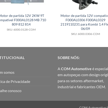
Motor de partida 12V 2KW 9T
Motor de partida 12V compatív
ompatível F000AL0128 MB 710
F000AL0306 F000AL0329
809 812 814
2119110231 para Kombi 1.4 Fl
06/09
SKU: 6000.0128-COM
SKU: 6000.0306-COM
TITUCIONAL
SOBRE NÓS:
A
COM Automotive
é especial
m somos
em autopeças com design origi
para os setores aftermarket,
tica de Privacidade
industrial e fabricantes OEM.
alhe conosco
COM Automotive Ltd