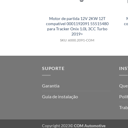
Motor de partida 12V 2KW 12T
compatível 0001192091 55515480
c
para Tracker Onix 1.0L 3CC Turbo
2019>
SKU: 6000.2091-COM
SUPORTE
INS
Garantia
Que
Guia de instalação
Polí
Trab
Copyright 2023©
COM Automotive