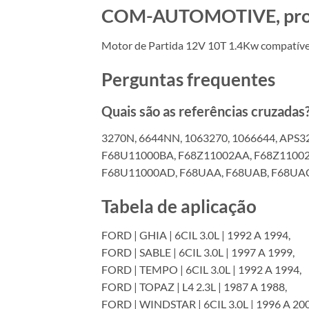
COM-AUTOMOTIVE, produt
Motor de Partida 12V 10T 1.4Kw compatíve
Perguntas frequentes
Quais são as referências cruzadas
3270N, 6644NN, 1063270, 1066644, APS3
F68U11000BA, F68Z11002AA, F68Z1100
F68U11000AD, F68UAA, F68UAB, F68UAC,
Tabela de aplicação
FORD | GHIA | 6CIL 3.0L | 1992 A 1994,
FORD | SABLE | 6CIL 3.0L | 1997 A 1999,
FORD | TEMPO | 6CIL 3.0L | 1992 A 1994,
FORD | TOPAZ | L4 2.3L | 1987 A 1988,
FORD | WINDSTAR | 6CIL 3.0L | 1996 A 200