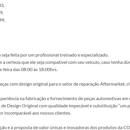
3,
9,
94,
ja feita por um profissional treinado e especializado.
a certeza que ele seja compatível com seu veículo, caso tenha dú
-feira das 08:00 às 18:00hrs.
s com design original para o setor de reparação Aftermarket, clie
periência na fabricação e fornecimento de peças automotivas em e
s de Design Original com qualidade impecável e substituição “um p
r incomparável aos nossos clientes.
epção e à proposta de valor únicas e inovadoras dos produtos da