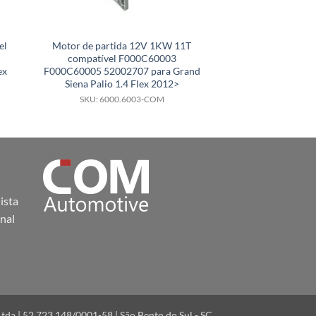
el
Motor de partida 12V 1KW 11T
Motor de part
compatível F000C60003
compatível 82002
ex
F000C60005 52002707 para Grand
para MB Atron
Siena Palio 1.4 Flex 2012>
ano19
SKU: 6000.6003-COM
SKU: 6000.
ista
nal
a | 52.723.148/0001-58 | São Bento do Sul - SC