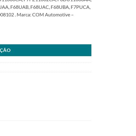
AA, F68UAB, F68UAC, F68UBA, F7PUCA,
008102 . Marca: COM Automotive –
para Ford Windstar 3.0 3.8L 96>03SKU: 6000.8102-COM quantidade
AÇÃO