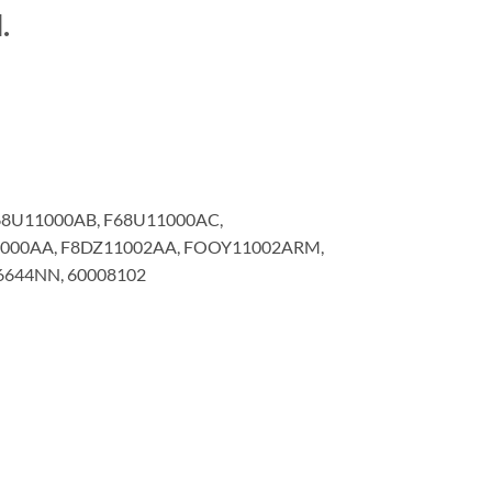
.
 F68U11000AB, F68U11000AC,
1000AA, F8DZ11002AA, FOOY11002ARM,
 6644NN, 60008102