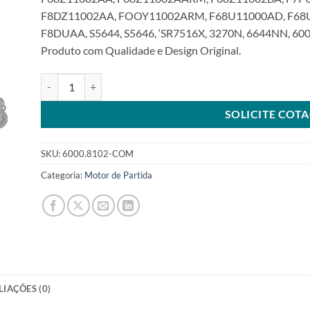
F8DZ11002AA, FOOY11002ARM, F68U11000AD, F68U
F8DUAA, S5644, S5646, ‘SR7516X, 3270N, 6644NN, 60
Produto com Qualidade e Design Original.
Motor de Partida 12V 10T 1.4Kw compatível com F8TZ11002 
SOLICITE COT
SKU:
6000.8102-COM
Categoria:
Motor de Partida
LIAÇÕES (0)