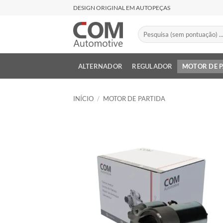
Skip
DESIGN ORIGINAL EM AUTOPEÇAS
to
content
Pesquisar
por:
ALTERNADOR
REGULADOR
MOTOR DE 
INÍCIO
/
MOTOR DE PARTIDA