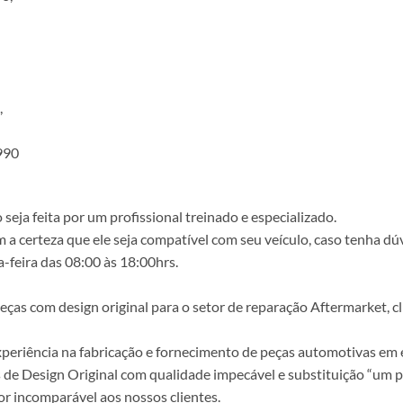
,
990
ja feita por um profissional treinado e especializado.
a certeza que ele seja compatível com seu veículo, caso tenha dú
-feira das 08:00 às 18:00hrs.
s com design original para o setor de reparação Aftermarket, clie
periência na fabricação e fornecimento de peças automotivas em e
s de Design Original com qualidade impecável e substituição “um p
r incomparável aos nossos clientes.