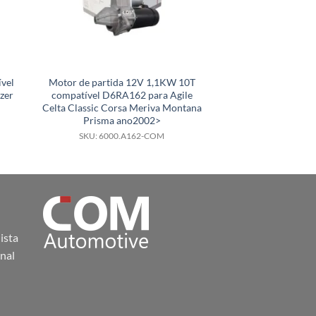
vel
Motor de partida 12V 1,1KW 10T
Motor de partid
zer
compatível D6RA162 para Agile
compatível 0001
Celta Classic Corsa Meriva Montana
Ecosport Fiesta 
Prisma ano2002>
motor dragon
SKU: 6000.A162-COM
SKU: 6000.
ista
nal