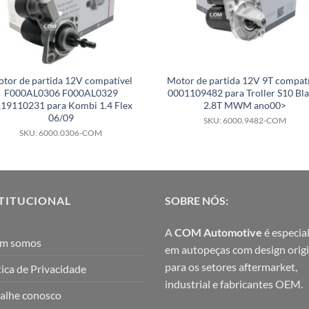
tor de partida 12V compatível
Motor de partida 12V 9T compatí
F000AL0306 F000AL0329
0001109482 para Troller S10 Bla
19110231 para Kombi 1.4 Flex
2.8T MWM ano00>
06/09
SKU: 6000.9482-COM
SKU: 6000.0306-COM
TITUCIONAL
SOBRE NÓS:
A
COM Automotive
é especial
m somos
em autopeças com design origi
para os setores aftermarket,
tica de Privacidade
industrial e fabricantes OEM.
alhe conosco