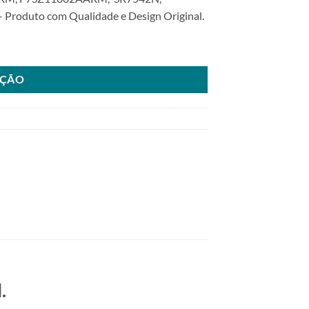
Produto com Qualidade e Design Original.
E- Econoline V6 4.2L 01>02SKU: 6000.7542-COM quantidade
AÇÃO
.