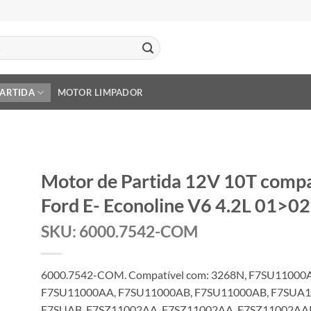
PARTIDA
MOTOR LIMPADOR
Motor de Partida 12V 10T comp
Ford E- Econoline V6 4.2L 01>02
SKU: 6000.7542-COM
6000.7542-COM. Compatível com: 3268N, F7SU11000
F7SU11000AA, F7SU11000AB, F7SU11000AB, F7SUA1B
F7SUAB, F7SZ11002AA, F7SZ11002AA, F7SZ11002AA