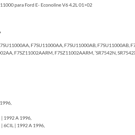
11000 para Ford E- Econoline V6 4.2L 01>02
?
F7SU11000AA, F7SU11000AA, F7SU11000AB, F7SU11000AB, F
002AA, F7SZ11002AARM, F7SZ11002AARM, ‘SR7542N, SR7542X
1996,
 1992 A 1996,
6CIL | 1992 A 1996,