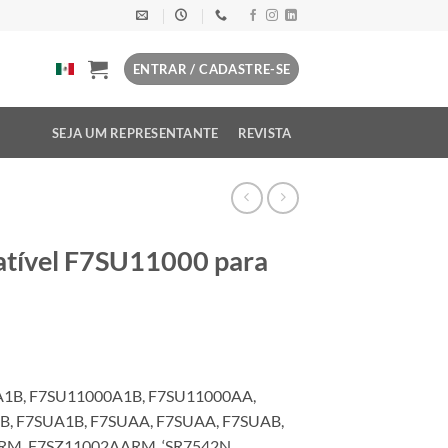
ENTRAR / CADASTRE-SE
SEJA UM REPRESENTANTE
REVISTA
atível F7SU11000 para
A1B, F7SU11000A1B, F7SU11000AA,
, F7SUA1B, F7SUAA, F7SUAA, F7SUAB,
RM, F7SZ11002AARM, ‘SR7542N,