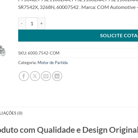
SR7542X, 3268N, 60007542 . Marca: COM Automotive – 
Motor de Partida 12V 10T compatível F7SU11000 para Ford 
SOLICITE COT
SKU:
6000.7542-COM
Categoria:
Motor de Partida
LIAÇÕES (0)
o com Qualidade e Design Original