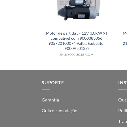
Motor de partida JF 12V 3,0KW 9T
Mo
compatível com 9000083056
905720100074 Valtra (substitui
21
F000AL0137)
SKU: 6000.3056-COM
SUPORTE
INS
Garantia
Que
Guia de instalação
Polí
Trab