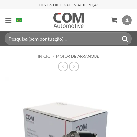
Saltar
DESIGN ORIGINAL EM AUTOPEÇAS
al
contenido
Buscar
por:
INICIO
/
MOTOR DE ARRANQUE