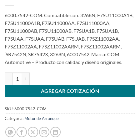
6000.7542-COM. Compatible con: 3268N, F7SU11000A1B,
F7SU11000A1B, F7SU11000AA, F7SU11000AA,
F7SU11000AB, F7SU11000AB, F7SUA1B, F7SUA1B,
F7SUAA, F7SUAA, F7SUAB, F7SUAB, F7SZ11002AA,
F7SZ11002AA, F7SZ11002AARM, F7SZ11002AARM,
‘SR7542N, SR7542X, 3268N, 60007542. Marca: COM
Automotive – Producto con calidad y diseño originales.
Motor de arranque compatible con F7SU11000 12V 10T para Ford E
AGREGAR COTIZACIÓN
SKU:
6000.7542-COM
Categoría:
Motor de Arranque