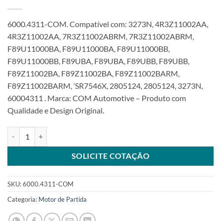
6000.4311-COM. Compatível com: 3273N, 4R3Z11002AA,
4R3Z11002AA, 7R3Z11002ABRM, 7R3Z11002ABRM,
F89U11000BA, F89U11000BA, F89U11000BB,
F89U11000BB, F89UBA, F89UBA, F89UBB, F89UBB,
F89Z11002BA, F89Z11002BA, F89Z11002BARM,
F89Z11002BARM, ‘SR7546X, 2805124, 2805124, 3273N,
60004311 . Marca: COM Automotive – Produto com
Qualidade e Design Original.
Motor de Partida 12V 10T compatível com 4R3Z11002 para Ford E
SOLICITE COTAÇÃO
SKU:
6000.4311-COM
Categoria:
Motor de Partida