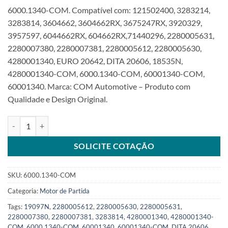
6000.1340-COM. Compatível com: 121502400, 3283214,
3283814, 3604662, 3604662RX, 3675247RX, 3920329,
3957597, 6044662RX, 604662RX,71440296, 2280005631,
2280007380, 2280007381, 2280005612, 2280005630,
4280001340, EURO 20642, DITA 20606, 18535N,
4280001340-COM, 6000.1340-COM, 60001340-COM,
60001340. Marca: COM Automotive – Produto com
Qualidade e Design Original.
Motor de partida 24V 10T compatível 2280005631 para Case New H
SOLICITE COTAÇÃO
SKU:
6000.1340-COM
Categoria:
Motor de Partida
Tags:
19097N
,
2280005612
,
2280005630
,
2280005631
,
2280007380
,
2280007381
,
3283814
,
4280001340
,
4280001340-
COM
,
6000.1340-COM
,
60001340
,
60001340-COM
,
DITA 20606