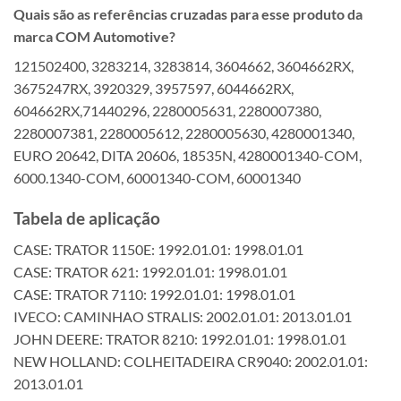
Quais são as referências cruzadas para esse produto da
marca COM Automotive?
121502400, 3283214, 3283814, 3604662, 3604662RX,
3675247RX, 3920329, 3957597, 6044662RX,
604662RX,71440296, 2280005631, 2280007380,
2280007381, 2280005612, 2280005630, 4280001340,
EURO 20642, DITA 20606, 18535N, 4280001340-COM,
6000.1340-COM, 60001340-COM, 60001340
Tabela de aplicação
CASE: TRATOR 1150E: 1992.01.01: 1998.01.01
CASE: TRATOR 621: 1992.01.01: 1998.01.01
CASE: TRATOR 7110: 1992.01.01: 1998.01.01
IVECO: CAMINHAO STRALIS: 2002.01.01: 2013.01.01
JOHN DEERE: TRATOR 8210: 1992.01.01: 1998.01.01
NEW HOLLAND: COLHEITADEIRA CR9040: 2002.01.01:
2013.01.01